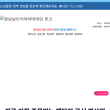
보를 한눈에 확인해보세요. ☎ 055-711-1305
로그인
|
회원가입
전체사이트맵
|
문의하기
청소년의 마음 건강과
건강한 성장을 함께합니다.
재단소개
교육신청
주요업무
정보공개
열린경영
알림마당
🔊 소리/재생