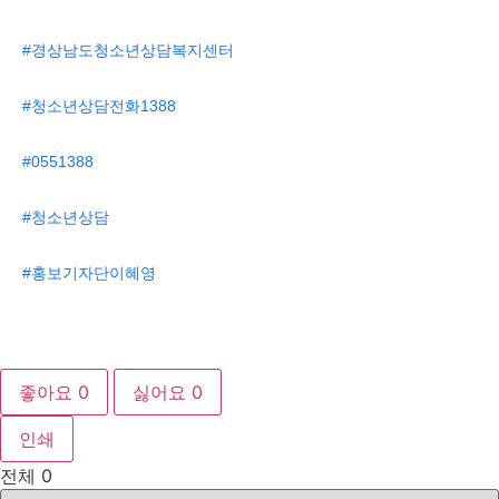
#경상남도청소년상담복지센터
#청소년상담전화1388
#0551388
#청소년상담
#홍보기자단이혜영
좋아요
0
싫어요
0
인쇄
전체
0