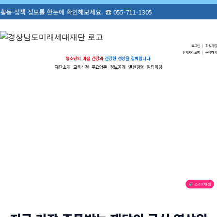
한눈에 확인해보세요. ☎ 055-711-1305
로그인
|
회원가입
전체사이트맵
|
문의하기
청소년의 마음 건강과
건강한 성장을 함께합니다.
재단소개
교육신청
주요업무
정보공개
열린경영
알림마당
🔊 소리/재생