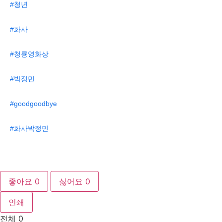
#청년
#화사
#청룡영화상
#박정민
#goodgoodbye
#화사박정민
좋아요
0
싫어요
0
인쇄
전체
0