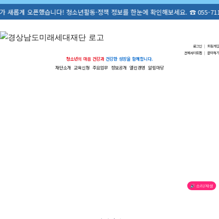
습니다! 청소년활동·정책 정보를 한눈에 확인해보세요. ☎ 055-711-1305
로그인
|
회원가입
전체사이트맵
|
문의하기
청소년의 마음 건강과
건강한 성장을 함께합니다.
재단소개
교육신청
주요업무
정보공개
열린경영
알림마당
🔊 소리/재생