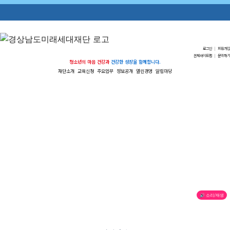
로그인
|
회원가입
전체사이트맵
|
문의하기
청소년의 마음 건강과
건강한 성장을 함께합니다.
재단소개
교육신청
주요업무
정보공개
열린경영
알림마당
🔊 소리/재생