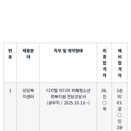
번
채용분
직무 및 계약형태
최
예
호
야
종
비
합
합
격
격
자
자
1
상담복
디지털 미디어 피해청소년
06.
1순
지센터
회복지원 전담상담사
진
위:
(공무직 / 2025.10.13.~)
○
03.
옥
윤
○
민
2순