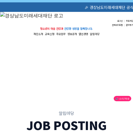
🎉 경상남도미래세대재단 공식 홈페이지가 새롭
로그인
|
회원가입
전체사이트맵
|
문의하기
청소년의 마음 건강과
건강한 성장을 함께합니다.
재단소개
교육신청
주요업무
정보공개
열린경영
알림마당
🔊 소리/재생
알림마당
JOB POSTING