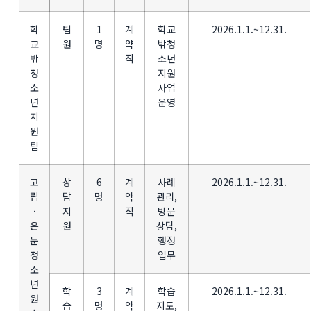
학
팀
1
계
학교
2026.1.1.~12.31.
교
원
명
약
밖청
밖
직
소년
청
지원
소
사업
년
운영
지
원
팀
고
상
6
계
사례
2026.1.1.~12.31.
립
담
명
약
관리,
·
지
직
방문
은
원
상담,
둔
행정
청
업무
소
년
학
3
계
학습
2026.1.1.~12.31.
원
습
명
약
지도,