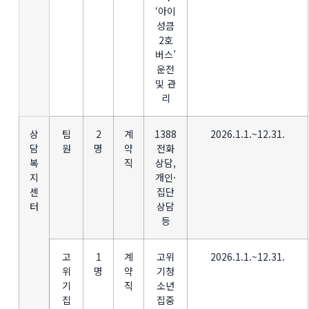
‘아이
성큼
2호
버스’
운전
및 관
리
상
팀
2
계
1388
2026.1.1.~12.31.
담
원
명
약
전화
복
직
상담,
지
개인·
센
집단
터
상담
등
고
1
계
고위
2026.1.1.~12.31.
위
명
약
기청
기
직
소년
집
집중