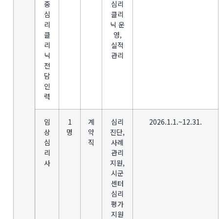
중
심리
심
클리
리
닉 운
클
영,
리
실적
닉
관리
전
담
인
력
임
1
계
심리
2026.1.1.~12.31.
상
명
약
진단,
심
직
사례
리
관리
사
지원,
시군
센터
심리
평가
지원