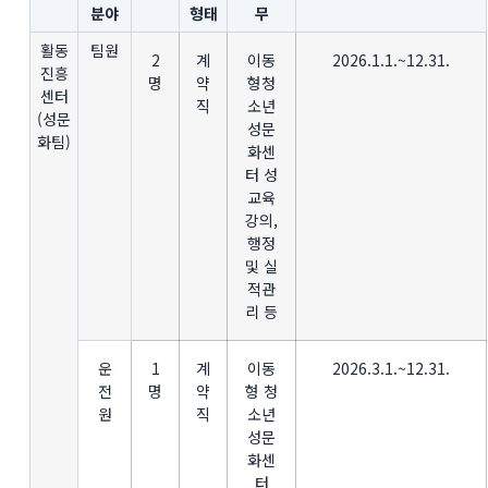
분야
형태
무
활동
팀원
2
계
이동
2026.1.1.~12.31.
진흥
명
약
형청
센터
직
소년
(성문
성문
화팀)
화센
터 성
교육
강의,
행정
및 실
적관
리 등
운
1
계
이동
2026.3.1.~12.31.
전
명
약
형 청
원
직
소년
성문
화센
터