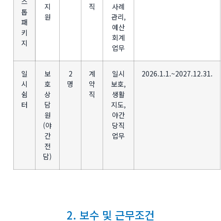
스
지
직
사례
톱
원
관리,
패
예산
키
회계
지
업무
일
보
2
계
일시
2026.1.1.~2027.12.31.
시
호
명
약
보호,
쉼
상
직
생활
터
담
지도,
원
야간
(야
당직
간
업무
전
담)
2. 보수 및 근무조건