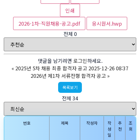
인쇄
2026-1차-직원채용-공고.pdf
응시원서.hwp
전체
0
댓글을 남기려면
로그인
하세요.
«
2025년 5차 채용 최종 합격자 공고 2025-12-26 08:37
2026년 제1차 서류전형 합격자 공고
»
목록보기
전체 34
번호
제목
작성자
작
추
조
성
천
회
일