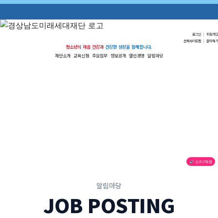
로그인
|
회원가입
전체사이트맵
|
문의하기
청소년의 마음 건강과
건강한 성장을 함께합니다.
재단소개
교육신청
주요업무
정보공개
열린경영
알림마당
🔊 소리/재생
알림마당
JOB POSTING