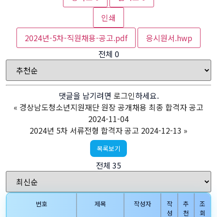
인쇄
2024년-5차-직원채용-공고.pdf
응시원서.hwp
전체
0
댓글을 남기려면
로그인
하세요.
«
경상남도청소년지원재단 원장 공개채용 최종 합격자 공고
2024-11-04
2024년 5차 서류전형 합격자 공고 2024-12-13
»
목록보기
전체 35
번호
제목
작성자
작
추
조
성
천
회