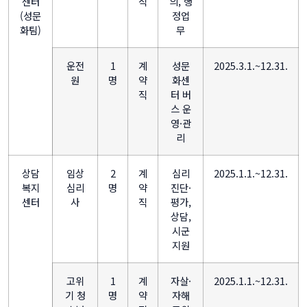
센터
직
의, 행
(성문
정업
화팀)
무
운전
1
계
성문
2025.3.1.~12.31.
원
명
약
화센
직
터 버
스 운
영·관
리
상담
임상
2
계
심리
2025.1.1.~12.31.
복지
심리
명
약
진단·
센터
사
직
평가,
상담,
시군
지원
고위
1
계
자살·
2025.1.1.~12.31.
기 청
명
약
자해