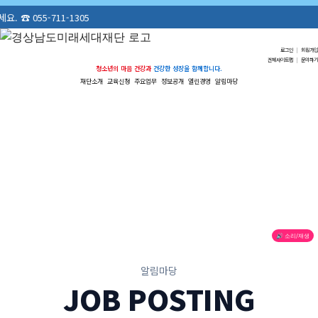
1305
로그인
|
회원가입
전체사이트맵
|
문의하기
청소년의 마음 건강과
건강한 성장을 함께합니다.
재단소개
교육신청
주요업무
정보공개
열린경영
알림마당
🔊 소리/재생
알림마당
JOB POSTING