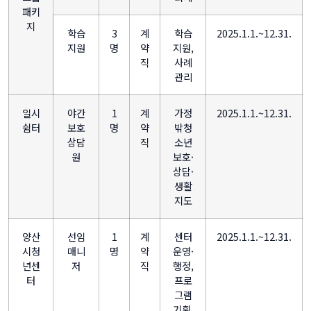
패키
지
학습
3
계
학습
2025.1.1.~12.31.
지원
명
약
지원,
직
사례
관리
일시
야간
1
계
가정
2025.1.1.~12.31.
쉼터
보호
명
약
밖청
상담
직
소년
원
보호·
상담·
생활
지도
양산
선임
1
계
센터
2025.1.1.~12.31.
시청
매니
명
약
운영·
년센
저
직
행정,
터
프로
그램
기획,