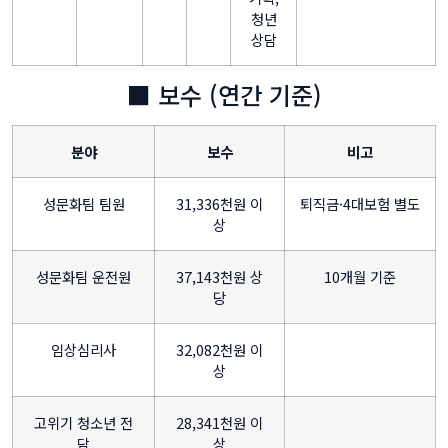
청년
상담
■ 보수 (연간 기준)
분야
보수
비고
성문화팀 팀원
31,336천원 이
퇴직금·4대보험 별도
상
성문화팀 운전원
37,143천원 상
10개월 기준
당
임상심리사
32,082천원 이
상
고위기 청소년 전
28,341천원 이
담
상