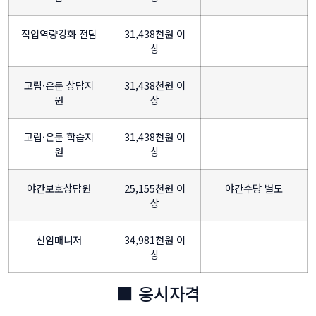
직업역량강화 전담
31,438천원 이
상
고립·은둔 상담지
31,438천원 이
원
상
고립·은둔 학습지
31,438천원 이
원
상
야간보호상담원
25,155천원 이
야간수당 별도
상
선임매니저
34,981천원 이
상
■ 응시자격