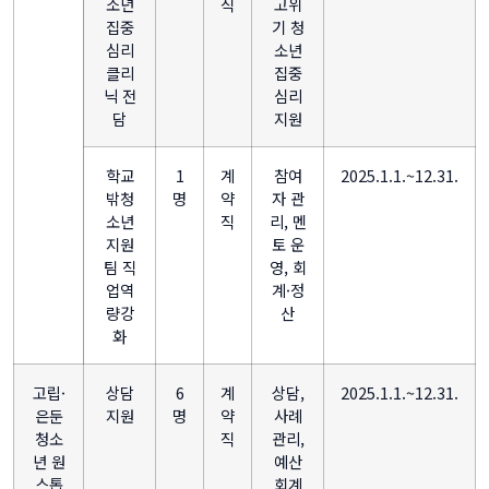
소년
직
고위
집중
기 청
심리
소년
클리
집중
닉 전
심리
담
지원
학교
1
계
참여
2025.1.1.~12.31.
밖청
명
약
자 관
소년
직
리, 멘
지원
토 운
팀 직
영, 회
업역
계·정
량강
산
화
고립·
상담
6
계
상담,
2025.1.1.~12.31.
은둔
지원
명
약
사례
청소
직
관리,
년 원
예산
스톱
회계