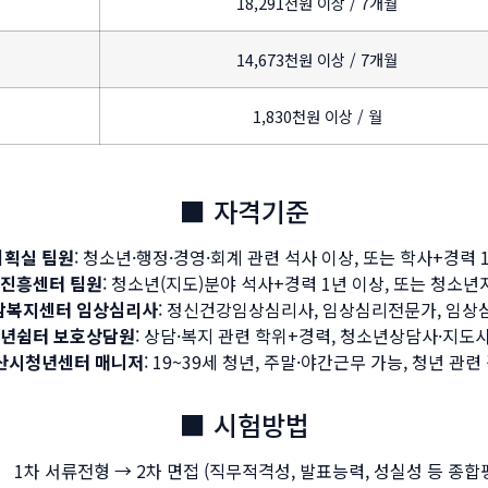
18,291천원 이상 / 7개월
14,673천원 이상 / 7개월
1,830천원 이상 / 월
■ 자격기준
기획실 팀원
: 청소년·행정·경영·회계 관련 석사 이상, 또는 학사+경력 
진흥센터 팀원
: 청소년(지도)분야 석사+경력 1년 이상, 또는 청소
담복지센터 임상심리사
: 정신건강임상심리사, 임상심리전문가, 임상
년쉼터 보호상담원
: 상담·복지 관련 학위+경력, 청소년상담사·지도
산시청년센터 매니저
: 19~39세 청년, 주말·야간근무 가능, 청년 관련
■ 시험방법
1차 서류전형 → 2차 면접 (직무적격성, 발표능력, 성실성 등 종합