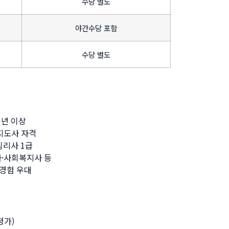
수당 별도
야간수당 포함
수당 별도
1년 이상
년지도사 자격
심리사 1급
사·사회복지사 등
 경험 우대
평가)