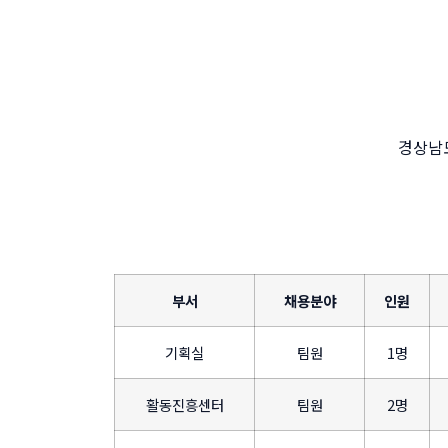
경상남
부서
채용분야
인원
기획실
팀원
1명
활동진흥센터
팀원
2명