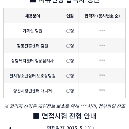
채용분야
인원
합격자 (응시번호 순)
기획실 팀원
○명
***
활동진흥센터 팀원
○명
***
상담복지센터 임상심리사
○명
***
일시청소년쉼터 보호상담원
○명
***
양산시청년센터 매니저
○명
***
※ 합격자 성명은 개인정보 보호를 위해 *** 처리, 첨부파일 참조
■ 면접시험 전형 안내
면접일자:
2025. 5. ○○