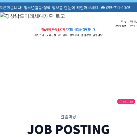
청소년활동·정책 정보를 한눈에 확인해보세요. ☎ 055-711-1305
로그인
|
회원가입
전체사이트맵
|
문의하기
청소년의 마음 건강과
건강한 성장을 함께합니다.
재단소개
교육신청
주요업무
정보공개
열린경영
알림마당
🔊 소리/재생
알림마당
JOB POSTING