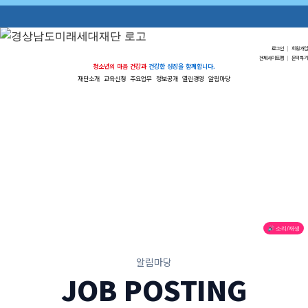
로그인
|
회원가입
전체사이트맵
|
문의하기
청소년의 마음 건강과
건강한 성장을 함께합니다.
재단소개
교육신청
주요업무
정보공개
열린경영
알림마당
🔊 소리/재생
알림마당
JOB POSTING