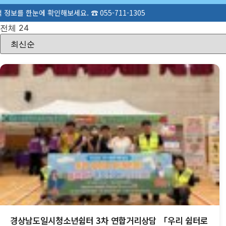
보세요. ☎ 055-711-1305
전체 24
경상남도일시청소년쉼터 3차 연합거리상담 「우리 쉼터로