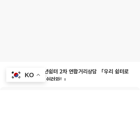
경상남도일시청소년쉼터 2차 연합거리상담 「우리 쉼터로
KO
놀러와! 웃으러와! 쉬러와! 」