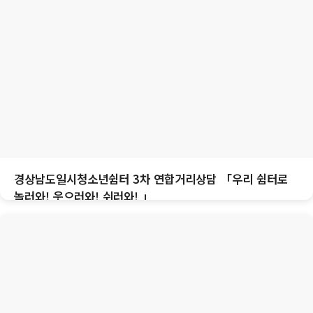
경상남도일시청소년쉼터 3차 연합거리상담 「우리 쉼터로
놀러와! 웃으러와! 쉬러와! 」