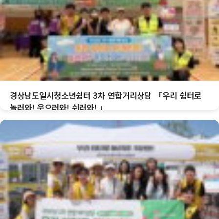
경상남도일시청소년쉼터 3차 연합거리상담 「우리 쉼터로
놀러와! 웃으러와! 쉬러와! 」