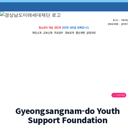
로그인
|
회원가입
전체사이트맵
|
문의하기
청소년의 마음 건강과
건강한 성장을 함께합니다.
재단소개
교육신청
주요업무
정보공개
열린경영
알림마당
🔊 소리/재생
Gyeongsangnam-do Youth
Support Foundation