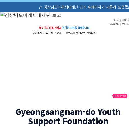
🎉 경상남도미래세대재단 공식 홈페이지가 새롭게 오픈했습니다!
로그인
|
회원가입
전체사이트맵
|
문의하기
청소년의 마음 건강과
건강한 성장을 함께합니다.
재단소개
교육신청
주요업무
정보공개
열린경영
알림마당
🔊 소리/재생
Gyeongsangnam-do Youth
Support Foundation