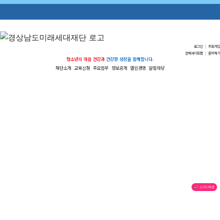
로그인
|
회원가입
전체사이트맵
|
문의하기
청소년의 마음 건강과
건강한 성장을 함께합니다.
재단소개
교육신청
주요업무
정보공개
열린경영
알림마당
🔊 소리/재생