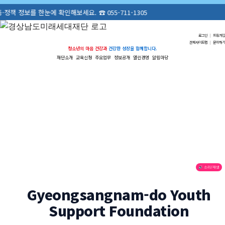
정보를 한눈에 확인해보세요. ☎ 055-711-1305
로그인
|
회원가입
전체사이트맵
|
문의하기
청소년의 마음 건강과
건강한 성장을 함께합니다.
재단소개
교육신청
주요업무
정보공개
열린경영
알림마당
🔊 소리/재생
Gyeongsangnam-do Youth
Support Foundation