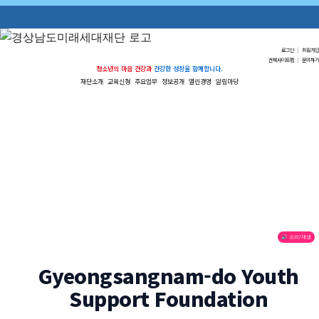
로그인
|
회원가입
전체사이트맵
|
문의하기
청소년의 마음 건강과
건강한 성장을 함께합니다.
재단소개
교육신청
주요업무
정보공개
열린경영
알림마당
🔊 소리/재생
Gyeongsangnam-do Youth
Support Foundation