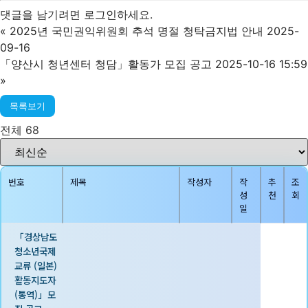
댓글을 남기려면
로그인
하세요.
«
2025년 국민권익위원회 추석 명절 청탁금지법 안내 2025-
09-16
「양산시 청년센터 청담」활동가 모집 공고 2025-10-16 15:59
»
목록보기
전체 68
번호
제목
작성자
작
추
조
성
천
회
일
「경상남도
청소년국제
교류 (일본)
활동지도자
(통역)」모