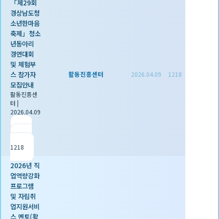
「제29회
경상남도청
소년한마음
축제」청소
년동아리
경연대회
및 체험부
스 참가자
활동진흥센터
2026.04.09
1218
모집안내
활동진흥센
터
|
2026.04.09
|
추천 0
|
조회
1218
2026년 직
업역량강화
프로그램
및 자립취
업지원서비
스 멘토(활