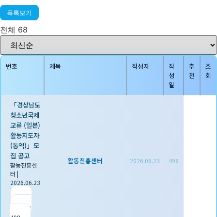
목록보기
전체 68
번호
제목
작성자
작
추
조
성
천
회
일
「경상남도
청소년국제
교류 (일본)
활동지도자
(통역)」모
집 공고
활동진흥센터
2026.06.23
498
활동진흥센
터
|
2026.06.23
|
추천 0
|
조회