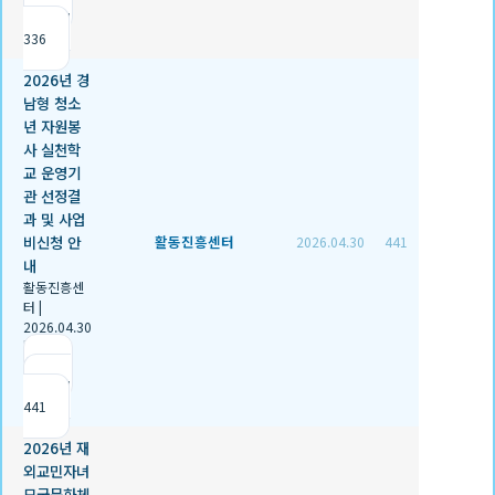
조회
336
2026년 경
남형 청소
년 자원봉
사 실천학
교 운영기
관 선정결
과 및 사업
비신청 안
활동진흥센터
2026.04.30
441
내
활동진흥센
터
|
2026.04.30
|
추천 1
|
조회
441
2026년 재
외교민자녀
모국문화체