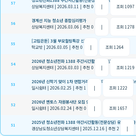
청소년전화1388 주간시간활동(전문상담) 유급봉사자 1차 모집
57
상담복지센터
|
2026.03.11
|
추천 0
|
조회 1097
경계선 지능 청소년 종합심리평가
56
상담복지센터
|
2026.03.06
|
추천 0
|
조회 1278
[고립은둔] 3월 부모힐링특강 신청 안내
55
학교밖
|
2026.03.05
|
추천 0
|
조회 1264
2026년 청소년전화 1388 주간시간활동(전문상담) 유급봉사자
54
상담복지센터
|
2026.03.03
|
추천 0
|
조회 1219
2026년 신학기 맞이 1차 연합거리상담 너의 시작을 ‘봄’ (Spri
53
일시쉼터
|
2026.02.25
|
추천 1
|
조회 1222
2026년 멘토스 자원봉사단 모집 안내
52
일시쉼터
|
2026.02.24
|
추천 0
|
조회 1657
2025년 청소년전화 1388 야간시간활동(전문상담) 유급봉사자 2차
51
경상남도청소년상담복지센터
|
2025.12.16
|
추천 2
|