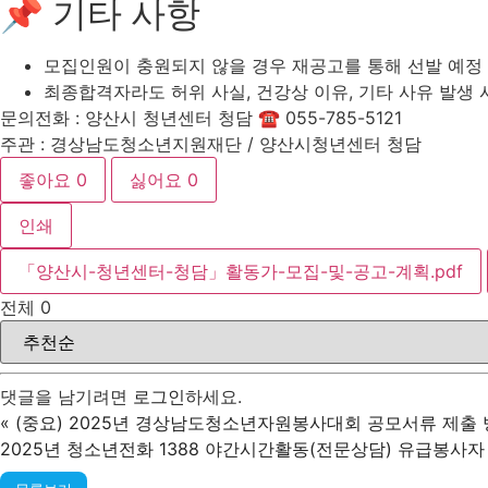
📌 기타 사항
모집인원이 충원되지 않을 경우 재공고를 통해 선발 예정
최종합격자라도 허위 사실, 건강상 이유, 기타 사유 발생 
문의전화 : 양산시 청년센터 청담 ☎ 055-785-5121
주관 : 경상남도청소년지원재단 / 양산시청년센터 청담
좋아요
0
싫어요
0
인쇄
「양산시-청년센터-청담」활동가-모집-및-공고-계획.pdf
전체
0
댓글을 남기려면
로그인
하세요.
«
(중요) 2025년 경상남도청소년자원봉사대회 공모서류 제출 방법 변
2025년 청소년전화 1388 야간시간활동(전문상담) 유급봉사자 2차 