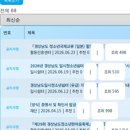
목록보기
전체 68
번호
제목
「경상남도 청소년국제교류 (일본) 활동지도자(통역)」모집 공
공지사항
활동진흥센터
|
2026.06.23
|
추천 0
|
조회 498
2026년 경상남도 일시청소년쉼터 (유급) 자원봉사 활동가 상시
공지사항
일시쉼터
|
2026.06.19
|
추천 0
|
조회 530
경상남도일시청소년쉼터 (유급) 자원봉사활동가 추가 모집 안내
공지사항
일시쉼터
|
2026.06.12
|
추천 0
|
조회 595
[양식] 증명서 및 확인서 발급 신청서
공지사항
재단
|
2026.04.15
|
추천 1
|
조회 998
「제29회 경상남도청소년한마음축제」청소년동아리 경연대회 
공지사항