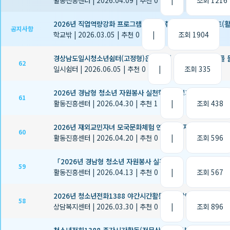
활동진흥센터
|
2026.04.09
|
추천 0
|
조회 1216
2026년 직업역량강화 프로그램 및 자립취업지원서비스 멘토(활동가
공지사항
학교밖
|
2026.03.05
|
추천 0
|
조회 1904
경상남도일시청소년쉼터(고정형)은 365일 여러분의 이야기를 
62
일시쉼터
|
2026.06.05
|
추천 0
|
조회 335
2026년 경남형 청소년 자원봉사 실천학교 운영기관 선정결과 
61
활동진흥센터
|
2026.04.30
|
추천 1
|
조회 438
2026년 재외교민자녀 모국문화체험 연수 참가자 모집
60
활동진흥센터
|
2026.04.20
|
추천 0
|
조회 596
「2026년 경남형 청소년 자원봉사 실천학교」 운영학교 모집 
59
활동진흥센터
|
2026.04.13
|
추천 0
|
조회 567
2026년 청소년전화1388 야간시간활동 전화상담원(시급제) 2
58
상담복지센터
|
2026.03.30
|
추천 0
|
조회 896