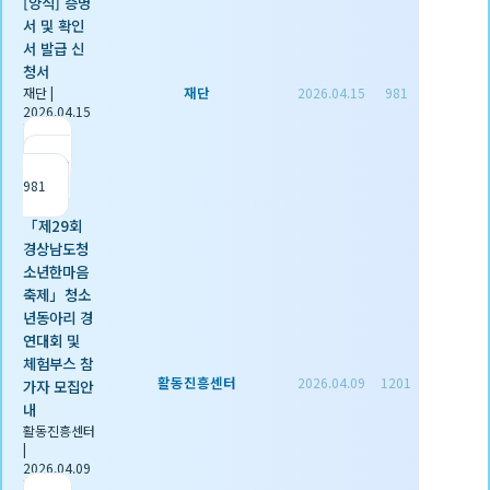
[양식] 증명
서 및 확인
서 발급 신
청서
재단
재단
|
2026.04.15
981
2026.04.15
|
추천 1
|
조회
981
「제29회
경상남도청
소년한마음
축제」청소
년동아리 경
연대회 및
체험부스 참
활동진흥센터
2026.04.09
1201
가자 모집안
내
활동진흥센터
|
2026.04.09
|
추천 0