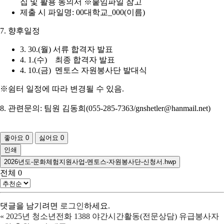
집 및 활용 동의서 ※붙임파일 참고
제출 시 파일명: 00대학교_000(이름)
7. 향후일정
3. 30.(월) 서류 합격자 발표
4. 1.(수) 최종 합격자 발표
4. 10.(금) 멘토스 자원봉사단 발대식
※쉼터 일정에 따라 변경될 수 있음.
8. 관련문의: 팀원 김동희(055-285-7363/gnshetler@hanmail.net)
좋아요
0
싫어요
0
인쇄
2026년도-문화체험지원사업-멘토스-자원봉사단-신청서.hwp
전체
0
댓글을 남기려면
로그인
하세요.
«
2025년 청소년전화 1388 야간시간활동(전문상담) 유급봉사자