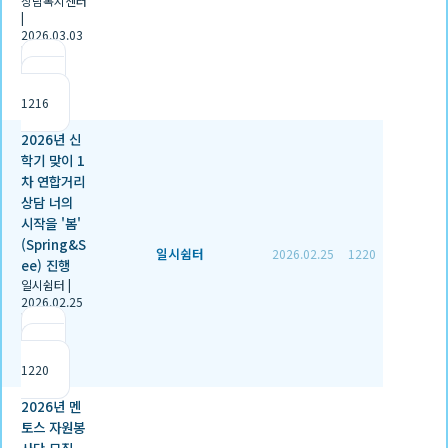
상담복지센터
|
2026.03.03
|
추천 0
|
조회
1216
2026년 신
학기 맞이 1
차 연합거리
상담 너의
시작을 '봄'
(Spring&S
일시쉼터
2026.02.25
1220
ee) 진행
일시쉼터
|
2026.02.25
|
추천 1
|
조회
1220
2026년 멘
토스 자원봉
사단 모집