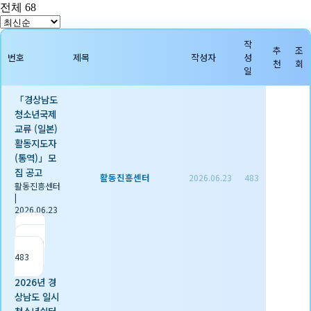
전체 68
작
추
조
번호
제목
작성자
성
천
회
일
「경상남도
청소년국제
교류 (일본)
활동지도자
(통역)」모
집 공고
활동진흥센터
2026.06.23
483
활동진흥센터
|
2026.06.23
|
추천 0
|
조회
483
2026년 경
상남도 일시
청소년쉼터