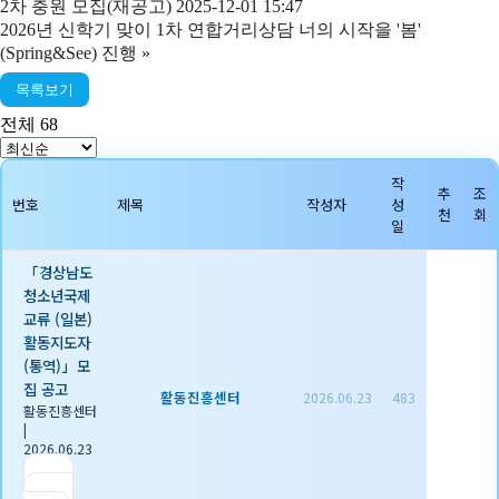
2차 충원 모집(재공고) 2025-12-01 15:47
2026년 신학기 맞이 1차 연합거리상담 너의 시작을 '봄'
(Spring&See) 진행
»
목록보기
전체 68
작
추
조
번호
제목
작성자
성
천
회
일
「경상남도
청소년국제
교류 (일본)
활동지도자
(통역)」모
집 공고
활동진흥센터
2026.06.23
483
활동진흥센터
|
2026.06.23
|
추천 0
|