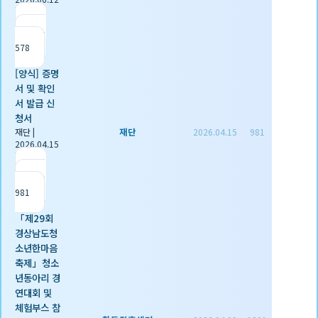
|
추천 0
|
조회
578
[양식] 증명
서 및 확인
서 발급 신
청서
재단
재단
|
2026.04.15
981
2026.04.15
|
추천 1
|
조회
981
「제29회
경상남도청
소년한마음
축제」청소
년동아리 경
연대회 및
체험부스 참