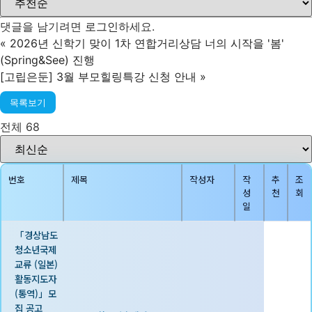
댓글을 남기려면
로그인
하세요.
«
2026년 신학기 맞이 1차 연합거리상담 너의 시작을 '봄'
(Spring&See) 진행
[고립은둔] 3월 부모힐링특강 신청 안내
»
목록보기
전체 68
번호
제목
작성자
작
추
조
성
천
회
일
「경상남도
청소년국제
교류 (일본)
활동지도자
(통역)」모
집 공고