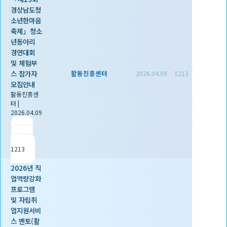
경상남도청
소년한마음
축제」청소
년동아리
경연대회
및 체험부
스 참가자
활동진흥센터
2026.04.09
1213
모집안내
활동진흥센
터
|
2026.04.09
|
추천 0
|
조회
1213
2026년 직
업역량강화
프로그램
및 자립취
업지원서비
스 멘토(활