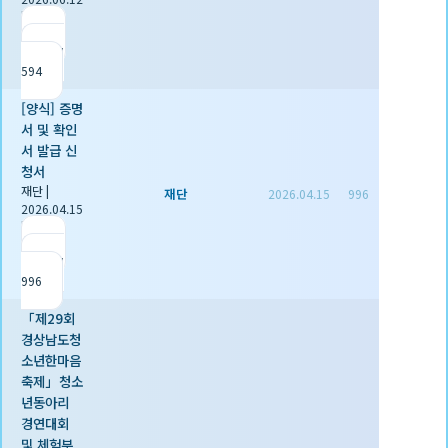
|
추천 0
|
조회
594
[양식] 증명
서 및 확인
서 발급 신
청서
재단
|
재단
2026.04.15
996
2026.04.15
|
추천 1
|
조회
996
「제29회
경상남도청
소년한마음
축제」청소
년동아리
경연대회
및 체험부