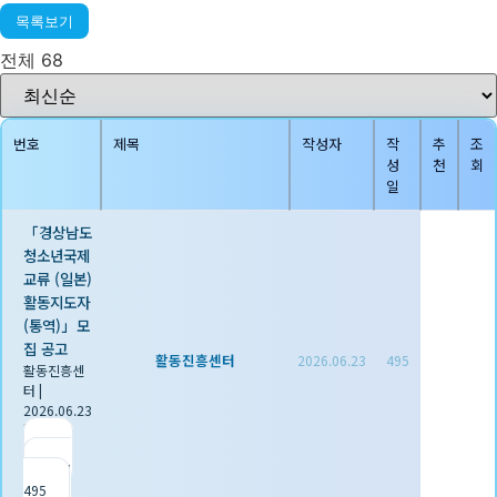
목록보기
전체 68
번호
제목
작성자
작
추
조
성
천
회
일
「경상남도
청소년국제
교류 (일본)
활동지도자
(통역)」모
집 공고
활동진흥센터
2026.06.23
495
활동진흥센
터
|
2026.06.23
|
추천 0
|
조회
495