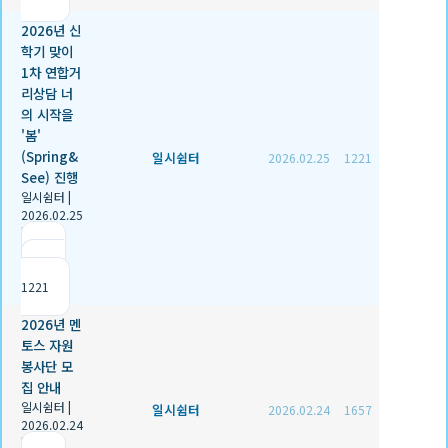
2026년 신
학기 맞이
1차 연합거
리상담 너
의 시작을
'봄'
(Spring&
일시쉼터
2026.02.25
1221
See) 진행
일시쉼터
|
2026.02.25
|
추천 1
|
조회
1221
2026년 멘
토스 자원
봉사단 모
집 안내
일시쉼터
|
일시쉼터
2026.02.24
1657
2026.02.24
|
추천 0