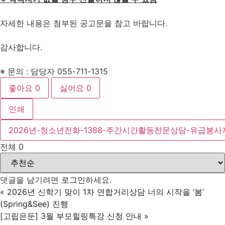
자세한 내용은 첨부된 공고문을 참고 바랍니다.
감사합니다.
※ 문의 : 담당자 055-711-1315
좋아요
0
싫어요
0
인쇄
2026년-청소년전화-1388-주간시간활동전문상담-유급봉사자
전체
0
댓글을 남기려면
로그인
하세요.
«
2026년 신학기 맞이 1차 연합거리상담 너의 시작을 ‘봄’
(Spring&See) 진행
[고립은둔] 3월 부모힐링특강 신청 안내
»