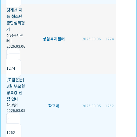
경계선 지
능 청소년
종합심리평
가
상담복지센
상담복지센터
2026.03.06
1274
터
|
2026.03.06
|
추천 0
|
조회
1274
[고립은둔]
3월 부모힐
링특강 신
청 안내
학교밖
|
학교밖
2026.03.05
1262
2026.03.05
|
추천 0
|
조회
1262