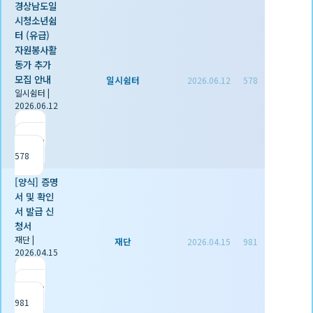
경상남도일
시청소년쉼
터 (유급)
자원봉사활
동가 추가
모집 안내
일시쉼터
2026.06.12
578
일시쉼터
|
2026.06.12
|
추천 0
|
조회
578
[양식] 증명
서 및 확인
서 발급 신
청서
재단
|
재단
2026.04.15
981
2026.04.15
|
추천 1
|
조회
981