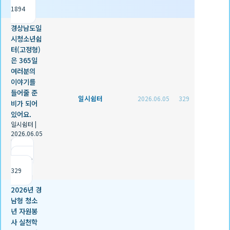
1894
경상남도일
시청소년쉼
터(고정형)
은 365일
여러분의
이야기를
들어줄 준
일시쉼터
2026.06.05
329
비가 되어
있어요.
일시쉼터
|
2026.06.05
|
추천 0
|
조회
329
2026년 경
남형 청소
년 자원봉
사 실천학