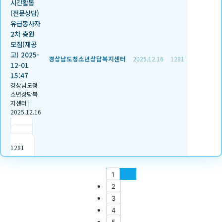
시간활동
(전문상담)
유급봉사자
2차 충원
모집(재공
고) 2025-
경상남도청소년상담복지센터
2025.12.16
1281
12-01
15:47
경상남도청
소년상담복
지센터
|
2025.12.16
|
추천 2
|
조회
1281
1
2
3
4