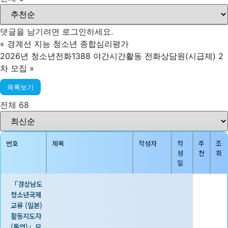
댓글을 남기려면
로그인
하세요.
«
경계선 지능 청소년 종합심리평가
2026년 청소년전화1388 야간시간활동 전화상담원(시급제) 2
차 모집
»
목록보기
전체 68
번호
제목
작성자
작
추
조
성
천
회
일
「경상남도
청소년국제
교류 (일본)
활동지도자
(통역)」모