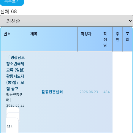
목록보기
전체 68
번호
제목
작성자
작
추
조
성
천
회
일
「경상남도
청소년국제
교류 (일본)
활동지도자
(통역)」모
집 공고
활동진흥센터
2026.06.23
484
활동진흥센
터
|
2026.06.23
|
추천 0
|
조회
484