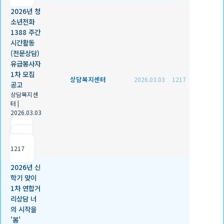
2026년 청
소년전화
1388 주간
시간활동
(전문상담)
유급봉사자
1차 모집
상담복지센터
2026.03.03
1217
공고
상담복지센
터
|
2026.03.03
|
추천 0
|
조회
1217
2026년 신
학기 맞이
1차 연합거
리상담 너
의 시작을
'봄'