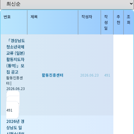
번호
제목
작성자
작
추
조
성
천
회
일
「경상남도
청소년국제
교류 (일본)
활동지도자
(통역)」모
집 공고
활동진흥센터
2026.06.23
491
활동진흥센
터
|
2026.06.23
|
추천 0
|
조회
491
2026년 경
상남도 일
시청소년쉼