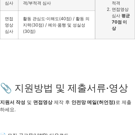
심사
격/부적격 심사
적격
면접영상
심사
평균
면접
활동 관심도·이해도(40점) / 활동 의
70점 이
영상
지력(30점) / 예의·품행 및 성실성
상
심사
(30점)
📎 지원방법 및 제출서류·영상
지원서 작성
및
면접영상
제작 후
안전망 메일(허언정)
로 제출
하세요.