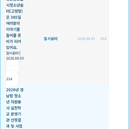
시청소년쉼
터(고정형)
은 365일
여러분의
이야기를
들어줄 준
일시쉼터
2026.06.05
334
비가 되어
있어요.
일시쉼터
|
2026.06.05
|
추천 0
|
조회
334
2026년 경
남형 청소
년 자원봉
사 실천학
교 운영기
관 선정결
과 및 사업