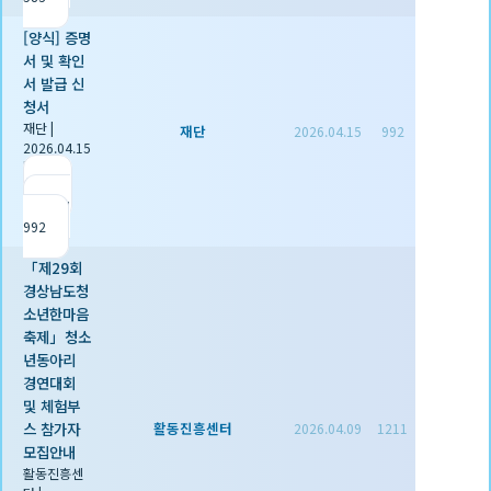
[양식] 증명
서 및 확인
서 발급 신
청서
재단
|
재단
2026.04.15
992
2026.04.15
|
추천 1
|
조회
992
「제29회
경상남도청
소년한마음
축제」청소
년동아리
경연대회
및 체험부
스 참가자
활동진흥센터
2026.04.09
1211
모집안내
활동진흥센