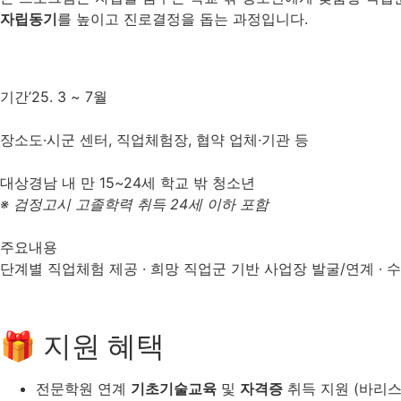
자립동기
를 높이고 진로결정을 돕는 과정입니다.
기간
’25. 3 ~ 7월
장소
도·시군 센터, 직업체험장, 협약 업체·기관 등
대상
경남 내 만 15~24세 학교 밖 청소년
※ 검정고시 고졸학력 취득 24세 이하 포함
주요내용
단계별 직업체험 제공 · 희망 직업군 기반 사업장 발굴/연계 · 
🎁 지원 혜택
전문학원 연계
기초기술교육
및
자격증
취득 지원 (바리스