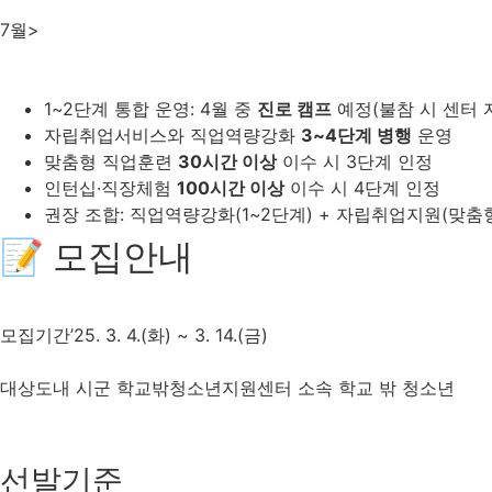
7월>
1~2단계 통합 운영: 4월 중
진로 캠프
예정(불참 시 센터 
자립취업서비스와 직업역량강화
3~4단계 병행
운영
맞춤형 직업훈련
30시간 이상
이수 시 3단계 인정
인턴십·직장체험
100시간 이상
이수 시 4단계 인정
권장 조합: 직업역량강화(1~2단계) + 자립취업지원(맞
📝 모집안내
모집기간
’25. 3. 4.(화) ~ 3. 14.(금)
대상
도내 시군 학교밖청소년지원센터 소속 학교 밖 청소년
선발기준