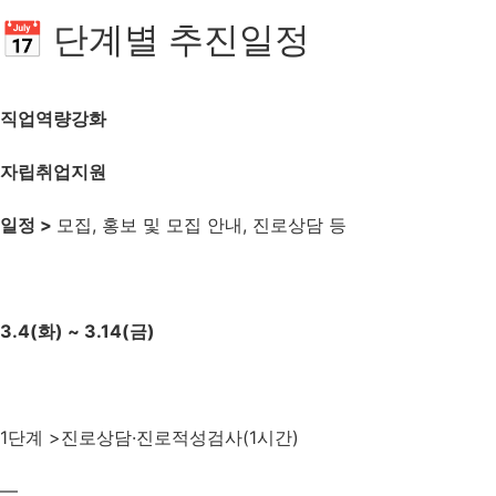
📅 단계별 추진일정
직업역량강화
자립취업지원
일정 >
모집, 홍보 및 모집 안내, 진로상담 등
3.4(화) ~ 3.14(금)
1단계 >
진로상담·진로적성검사(1시간)
—