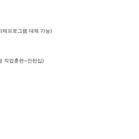
자체프로그램 대체 가능)
춤형 직업훈련~인턴십)