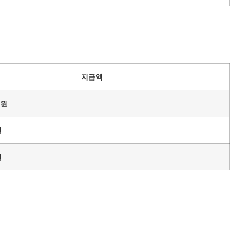
지급액
0원
원
원