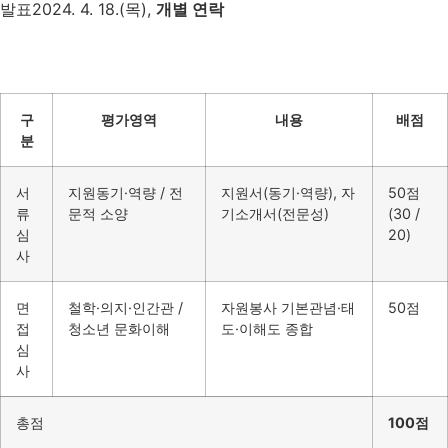
발표
2024. 4. 18.(목),
개별 연락
구
평가영역
내용
배점
분
서
지원동기·역량 / 전
지원서(동기·역량), 자
50점
류
문적 소양
기소개서(전문성)
(30 /
심
20)
사
면
철학·의지·인간관 /
자원봉사 기본관념·태
50점
접
청소년 문화이해
도·이해도 종합
심
사
총점
100점