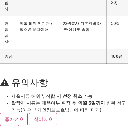
심
20)
사
면
철학·의지·인간관 /
자원봉사 기본관념·태
50점
접
청소년 문화이해
도·이해도 종합
심
사
총점
100점
⚠️ 유의사항
제출서류 허위·부적합 시
선정 취소
가능
탈락자 서류는 채용여부 확정 후
익월 5일까지
반환 청구
가능(이후 「개인정보보호법」에 따라 파기)
좋아요
0
싫어요
0