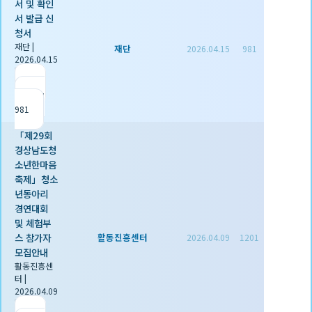
서 및 확인
서 발급 신
청서
재단
|
재단
2026.04.15
981
2026.04.15
|
추천 1
|
조회
981
「제29회
경상남도청
소년한마음
축제」청소
년동아리
경연대회
및 체험부
스 참가자
활동진흥센터
2026.04.09
1201
모집안내
활동진흥센
터
|
2026.04.09
|
추천 0