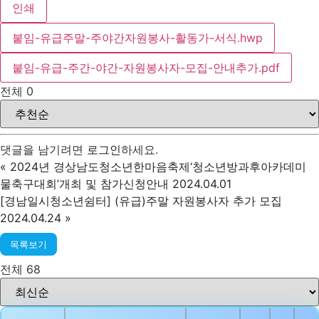
인쇄
붙임-유급주말-주야간자원봉사-활동가-서식.hwp
붙임-유급-주간-야간-자원봉사자-모집-안내추가.pdf
전체
0
댓글을 남기려면
로그인
하세요.
«
2024년 경상남도청소년한마음축제‘청소년방과후아카데미
물축구대회’개최 및 참가신청안내 2024.04.01
[경남일시청소년쉼터] (유급)주말 자원봉사자 추가 모집
2024.04.24
»
목록보기
전체 68