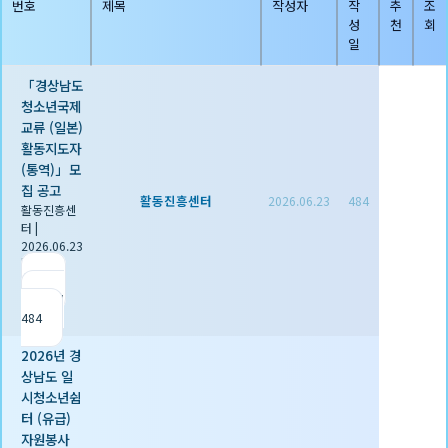
번호
제목
작성자
작
추
조
성
천
회
일
「경상남도
청소년국제
교류 (일본)
활동지도자
(통역)」모
집 공고
활동진흥센터
2026.06.23
484
활동진흥센
터
|
2026.06.23
|
추천 0
|
조회
484
2026년 경
상남도 일
시청소년쉼
터 (유급)
자원봉사