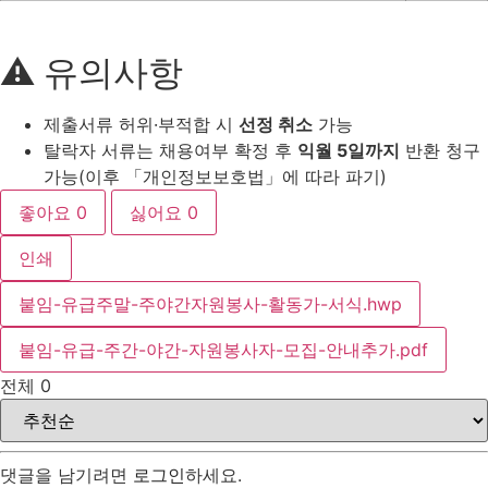
⚠️ 유의사항
제출서류 허위·부적합 시
선정 취소
가능
탈락자 서류는 채용여부 확정 후
익월 5일까지
반환 청구
가능(이후 「개인정보보호법」에 따라 파기)
좋아요
0
싫어요
0
인쇄
붙임-유급주말-주야간자원봉사-활동가-서식.hwp
붙임-유급-주간-야간-자원봉사자-모집-안내추가.pdf
전체
0
댓글을 남기려면
로그인
하세요.