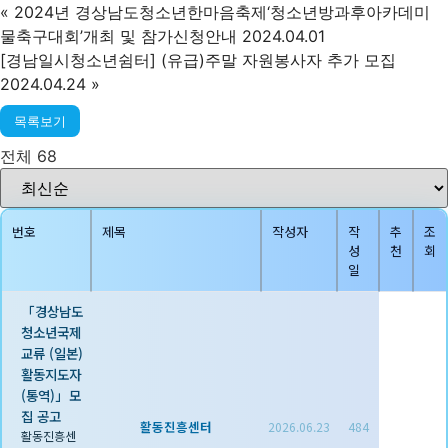
«
2024년 경상남도청소년한마음축제‘청소년방과후아카데미
물축구대회’개최 및 참가신청안내 2024.04.01
[경남일시청소년쉼터] (유급)주말 자원봉사자 추가 모집
2024.04.24
»
목록보기
전체 68
번호
제목
작성자
작
추
조
성
천
회
일
「경상남도
청소년국제
교류 (일본)
활동지도자
(통역)」모
집 공고
활동진흥센터
2026.06.23
484
활동진흥센