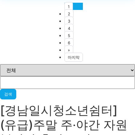
1
2
3
4
5
6
»
마지막
검색
[경남일시청소년쉼터]
(유급)주말 주‧야간 자원