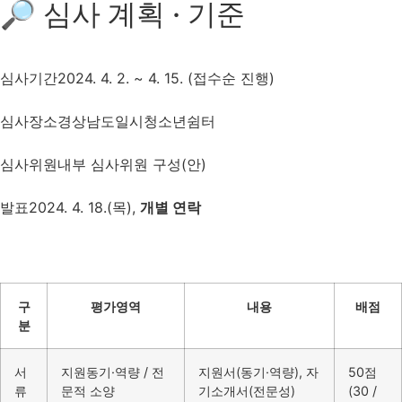
🔎 심사 계획 · 기준
심사기간
2024. 4. 2. ~ 4. 15. (접수순 진행)
심사장소
경상남도일시청소년쉼터
심사위원
내부 심사위원 구성(안)
발표
2024. 4. 18.(목),
개별 연락
구
평가영역
내용
배점
분
서
지원동기·역량 / 전
지원서(동기·역량), 자
50점
류
문적 소양
기소개서(전문성)
(30 /