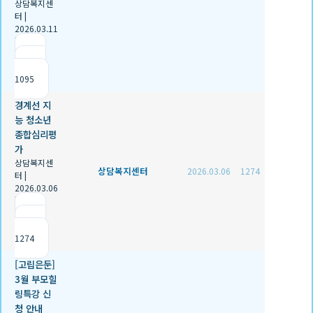
상담복지센
터
|
2026.03.11
|
추천 0
|
조회
1095
경계선 지
능 청소년
종합심리평
가
상담복지센
상담복지센터
2026.03.06
1274
터
|
2026.03.06
|
추천 0
|
조회
1274
[고립은둔]
3월 부모힐
링특강 신
청 안내