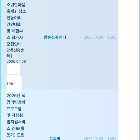
소년한마음
축제」청소
년동아리
경연대회
및 체험부
스 참가자
활동진흥센터
2026.04.09
1201
모집안내
활동진흥센
터
|
2026.04.09
|
추천 0
|
조회
1201
2026년 직
업역량강화
프로그램
및 자립취
업지원서비
스 멘토(활
동가) 모집
학교밖
2026.03.05
1894