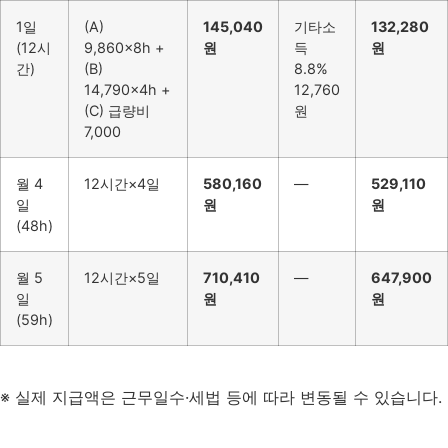
1일
(A)
145,040
기타소
132,280
(12시
9,860×8h +
원
득
원
간)
(B)
8.8%
14,790×4h +
12,760
(C) 급량비
원
7,000
월 4
12시간×4일
580,160
—
529,110
일
원
원
(48h)
월 5
12시간×5일
710,410
—
647,900
일
원
원
(59h)
※ 실제 지급액은 근무일수·세법 등에 따라 변동될 수 있습니다.