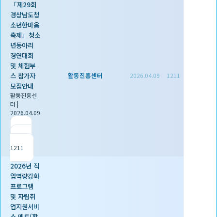
「제29회
경상남도청
소년한마음
축제」청소
년동아리
경연대회
및 체험부
스 참가자
활동진흥센터
2026.04.09
1211
모집안내
활동진흥센
터
|
2026.04.09
|
추천 0
|
조회
1211
2026년 직
업역량강화
프로그램
및 자립취
업지원서비
스 멘토(활