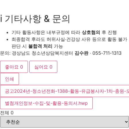
ℹ️ 기타사항 & 문의
기타 활동사항은 내부규정에 따라
상호협의
후 진행
최종합격 후라도 허위사실·건강상 사유 등으로 활동 불가
판단 시
불합격 처리
가능
문의: 경상남도 청소년상담복지센터
김수완
·
055-711-1313
좋아요
0
싫어요
0
인쇄
공고2024년-청소년전화-1388-활동-유급봉사자-1차-충원-모
별첨개인정보-수집-및-활용-동의서.hwp
전체
0