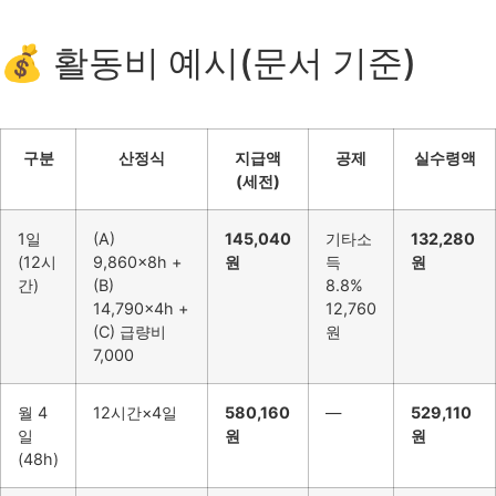
💰 활동비 예시(문서 기준)
구분
산정식
지급액
공제
실수령액
(세전)
1일
(A)
145,040
기타소
132,280
(12시
9,860×8h +
원
득
원
간)
(B)
8.8%
14,790×4h +
12,760
(C) 급량비
원
7,000
월 4
12시간×4일
580,160
—
529,110
일
원
원
(48h)