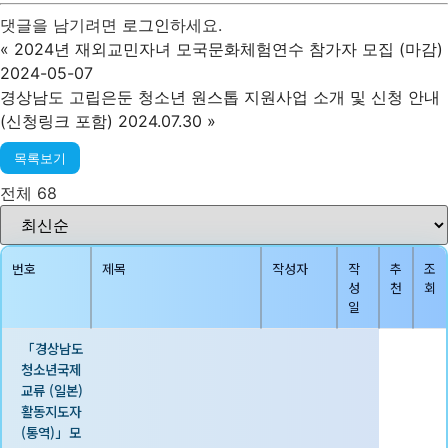
댓글을 남기려면
로그인
하세요.
«
2024년 재외교민자녀 모국문화체험연수 참가자 모집 (마감)
2024-05-07
경상남도 고립은둔 청소년 원스톱 지원사업 소개 및 신청 안내
(신청링크 포함) 2024.07.30
»
목록보기
전체 68
번호
제목
작성자
작
추
조
성
천
회
일
「경상남도
청소년국제
교류 (일본)
활동지도자
(통역)」모