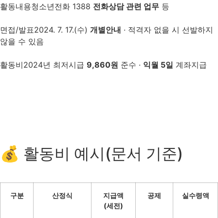
활동내용
청소년전화 1388
전화상담 관련 업무
등
면접/발표
2024. 7. 17.(수)
개별안내
· 적격자 없을 시 선발하지
않을 수 있음
활동비
2024년 최저시급
9,860원
준수 ·
익월 5일
계좌지급
💰 활동비 예시(문서 기준)
구분
산정식
지급액
공제
실수령액
(세전)