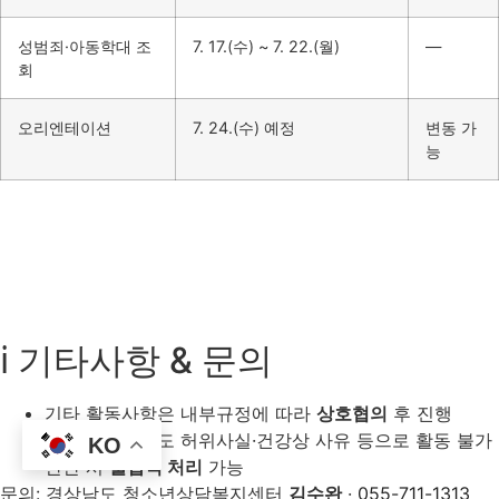
성범죄·아동학대 조
7. 17.(수) ~ 7. 22.(월)
—
회
오리엔테이션
7. 24.(수) 예정
변동 가
능
ℹ️ 기타사항 & 문의
기타 활동사항은 내부규정에 따라
상호협의
후 진행
최종합격 후라도 허위사실·건강상 사유 등으로 활동 불가
KO
판단 시
불합격 처리
가능
문의: 경상남도 청소년상담복지센터
김수완
·
055-711-1313