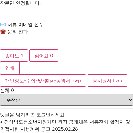
착분
만 인정됩니다.
✉ 서류 이메일 접수
☎ 문의 전화
좋아요
1
싫어요
0
인쇄
개인정보-수집-및-활용-동의서.hwp
응시원서.hwp
전체
0
댓글을 남기려면
로그인
하세요.
«
경상남도청소년지원재단 원장 공개채용 서류전형 합격자 및
면접시험 시행계획 공고 2025.02.28