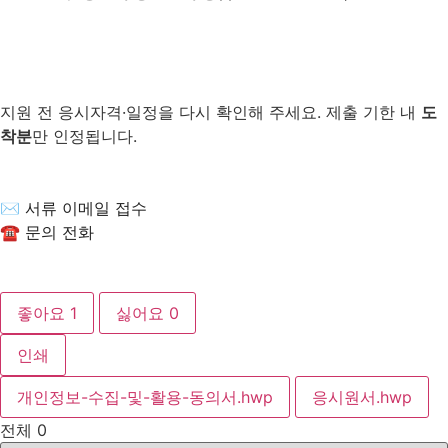
지원 전 응시자격·일정을 다시 확인해 주세요. 제출 기한 내
도
착분
만 인정됩니다.
✉ 서류 이메일 접수
☎ 문의 전화
좋아요
1
싫어요
0
인쇄
개인정보-수집-및-활용-동의서.hwp
응시원서.hwp
전체
0