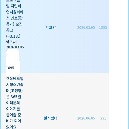
및 자립취
업지원서비
스 멘토(활
동가) 모집
학교밖
2026.03.05
1895
공고
(~3.13.)
학교밖
|
2026.03.05
|
추천 0
|
조회
1895
경상남도일
시청소년쉼
터(고정형)
은 365일
여러분의
이야기를
들어줄 준
일시쉼터
2026.06.05
331
비가 되어
있어요.