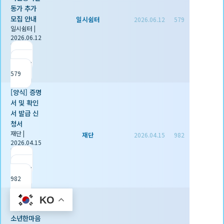
동가 추가
모집 안내
일시쉼터
2026.06.12
579
일시쉼터
|
2026.06.12
|
추천 0
|
조회
579
[양식] 증명
서 및 확인
서 발급 신
청서
재단
|
재단
2026.04.15
982
2026.04.15
|
추천 1
|
조회
982
「제29회
KO
경상남도청
소년한마음