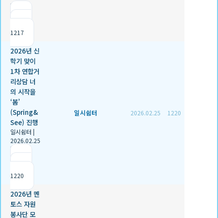
|
추천 0
|
조회
1217
2026년 신
학기 맞이
1차 연합거
리상담 너
의 시작을
‘봄’
(Spring&
일시쉼터
2026.02.25
1220
See) 진행
일시쉼터
|
2026.02.25
|
추천 1
|
조회
1220
2026년 멘
토스 자원
봉사단 모