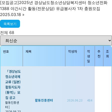
[모집공고]2025년 경상남도청소년상담복지센터 청소년전화
1388 야간시간 활동(전문상담) 유급봉사자 1차 충원모집
2025.03.18
»
목록보기
전체 68
번호
제목
작성자
작
추
조
성
천
회
일
「경상남도
청소년국제
교류 (일본)
활동지도자
(통역)」모
집 공고
활동진흥센터
2026.06.23
484
활동진흥센
터
|
2026.06.23