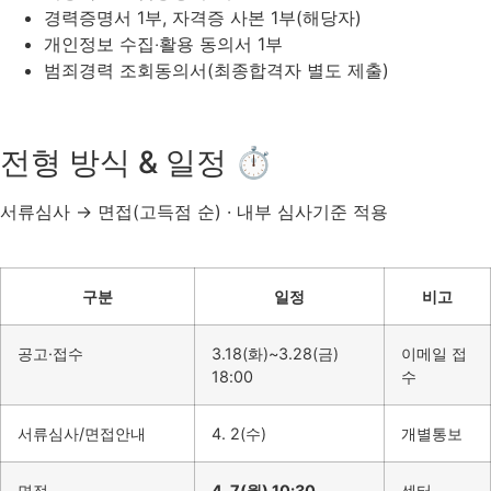
경력증명서 1부, 자격증 사본 1부(해당자)
개인정보 수집‧활용 동의서 1부
범죄경력 조회동의서(최종합격자 별도 제출)
전형 방식 & 일정 ⏱
서류심사 → 면접(고득점 순) · 내부 심사기준 적용
구분
일정
비고
공고·접수
3.18(화)~3.28(금)
이메일 접
18:00
수
서류심사/면접안내
4. 2(수)
개별통보
면접
4. 7(월) 10:30
센터