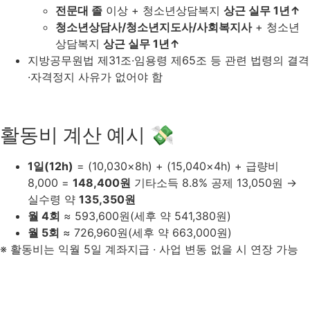
전문대 졸
이상 + 청소년상담복지
상근 실무 1년↑
청소년상담사/청소년지도사/사회복지사
+ 청소년
상담복지
상근 실무 1년↑
지방공무원법 제31조·임용령 제65조 등 관련 법령의 결격
·자격정지 사유가 없어야 함
활동비 계산 예시 💸
1일(12h)
= (10,030×8h) + (15,040×4h) + 급량비
8,000 =
148,400원
기타소득 8.8% 공제 13,050원 →
실수령 약
135,350원
월 4회
≈ 593,600원(세후 약 541,380원)
월 5회
≈ 726,960원(세후 약 663,000원)
※ 활동비는 익월 5일 계좌지급 · 사업 변동 없을 시 연장 가능