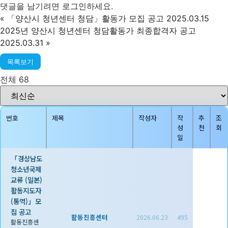
댓글을 남기려면
로그인
하세요.
«
「양산시 청년센터 청담」활동가 모집 공고 2025.03.15
2025년 양산시 청년센터 청담활동가 최종합격자 공고
2025.03.31
»
목록보기
전체 68
번호
제목
작성자
작
추
조
성
천
회
일
「경상남도
청소년국제
교류 (일본)
활동지도자
(통역)」모
집 공고
활동진흥센터
2026.06.23
495
활동진흥센