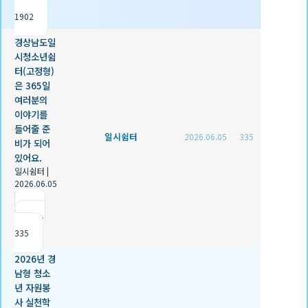
조회
1902
경상남도일
시청소년쉼
터(고정형)
은 365일
여러분의
이야기를
들어줄 준
일시쉼터
2026.06.05
335
비가 되어
있어요.
일시쉼터
|
2026.06.05
|
추천 0
|
조회
335
2026년 경
남형 청소
년 자원봉
사 실천학