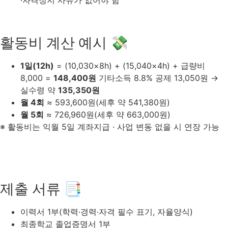
·자격정지 사유가 없어야 함
활동비 계산 예시 💸
1일(12h)
= (10,030×8h) + (15,040×4h) + 급량비
8,000 =
148,400원
기타소득 8.8% 공제 13,050원 →
실수령 약
135,350원
월 4회
≈ 593,600원(세후 약 541,380원)
월 5회
≈ 726,960원(세후 약 663,000원)
※ 활동비는 익월 5일 계좌지급 · 사업 변동 없을 시 연장 가능
제출 서류 📑
이력서 1부(학력·경력·자격 필수 표기, 자율양식)
최종학교 졸업증명서 1부