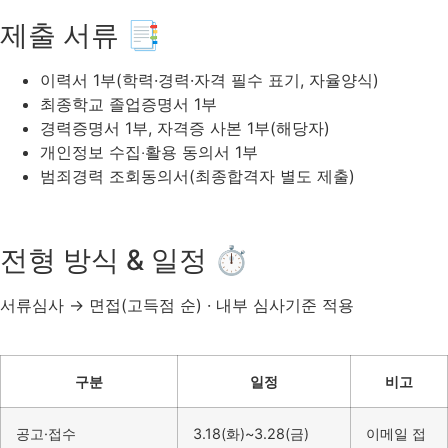
제출 서류 📑
이력서 1부(학력·경력·자격 필수 표기, 자율양식)
최종학교 졸업증명서 1부
경력증명서 1부, 자격증 사본 1부(해당자)
개인정보 수집‧활용 동의서 1부
범죄경력 조회동의서(최종합격자 별도 제출)
전형 방식 & 일정 ⏱
서류심사 → 면접(고득점 순) · 내부 심사기준 적용
구분
일정
비고
공고·접수
3.18(화)~3.28(금)
이메일 접