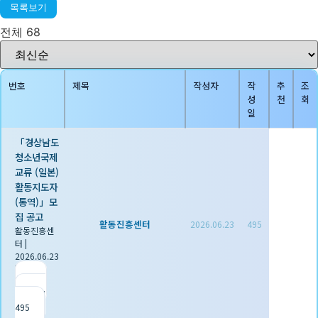
목록보기
전체 68
번호
제목
작성자
작
추
조
성
천
회
일
「경상남도
청소년국제
교류 (일본)
활동지도자
(통역)」모
집 공고
활동진흥센터
2026.06.23
495
활동진흥센
터
|
2026.06.23
|
추천 0
|
조회
495