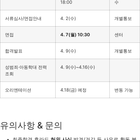
18:00
수
서류심사/면접안내
4. 2(수)
개별통보
면접
4. 7(월) 10:30
센터
합격발표
4. 9(수)
개별통보
성범죄·아동학대 전력
4. 9(수)~4.16(수)
조회
오리엔테이션
4.18(금) 예정
변동 가능
유의사항 & 문의
최종합격 후라도
허위 사실
발견/건강 등 사유로 활동 불