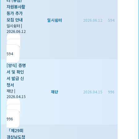
터 (유급)
자원봉사활
동가 추가
모집 안내
일시쉼터
2026.06.12
594
일시쉼터
|
2026.06.12
|
추천 0
|
조회
594
[양식] 증명
서 및 확인
서 발급 신
청서
재단
|
재단
2026.04.15
996
2026.04.15
|
추천 1
|
조회
996
「제29회
경상남도청