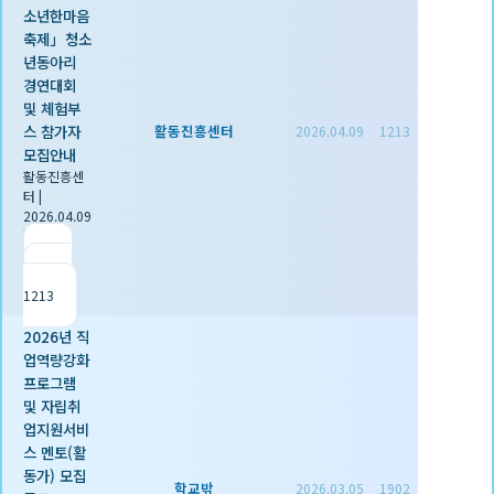
소년한마음
축제」청소
년동아리
경연대회
및 체험부
스 참가자
활동진흥센터
2026.04.09
1213
모집안내
활동진흥센
터
|
2026.04.09
|
추천 0
|
조회
1213
2026년 직
업역량강화
프로그램
및 자립취
업지원서비
스 멘토(활
동가) 모집
학교밖
2026.03.05
1902