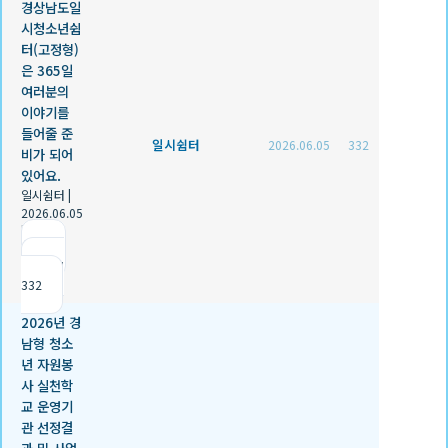
경상남도일
시청소년쉼
터(고정형)
은 365일
여러분의
이야기를
들어줄 준
일시쉼터
2026.06.05
332
비가 되어
있어요.
일시쉼터
|
2026.06.05
|
추천 0
|
조회
332
2026년 경
남형 청소
년 자원봉
사 실천학
교 운영기
관 선정결
과 및 사업