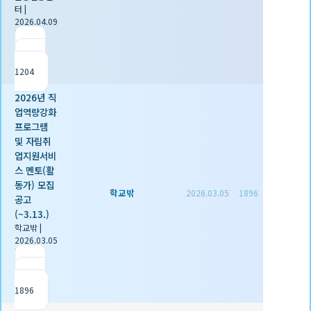
터
|
2026.04.09
|
추천 0
|
조회
1204
2026년 직
업역량강화
프로그램
및 자립취
업지원서비
스 멘토(활
동가) 모집
학교밖
2026.03.05
1896
공고
(~3.13.)
학교밖
|
2026.03.05
|
추천 0
|
조회
1896