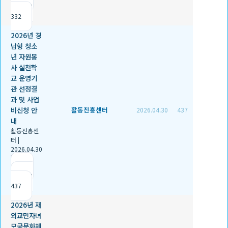
조회
332
2026년 경
남형 청소
년 자원봉
사 실천학
교 운영기
관 선정결
과 및 사업
비신청 안
활동진흥센터
2026.04.30
437
내
활동진흥센
터
|
2026.04.30
|
추천 1
|
조회
437
2026년 재
외교민자녀
모국문화체