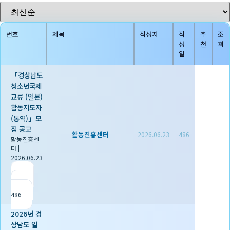
번호
제목
작성자
작
추
조
성
천
회
일
「경상남도
청소년국제
교류 (일본)
활동지도자
(통역)」모
집 공고
활동진흥센터
2026.06.23
486
활동진흥센
터
|
2026.06.23
|
추천 0
|
조회
486
2026년 경
상남도 일