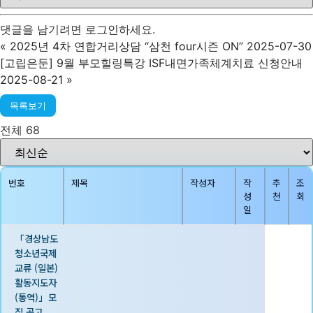
댓글을 남기려면
로그인
하세요.
«
2025년 4차 연합거리상담 “삼천 four시즌 ON” 2025-07-30
[고립은둔] 9월 부모힐링특강 ISF내면가족체계치료 신청안내
2025-08-21
»
목록보기
전체 68
번호
제목
작성자
작
추
조
성
천
회
일
「경상남도
청소년국제
교류 (일본)
활동지도자
(통역)」모
집 공고