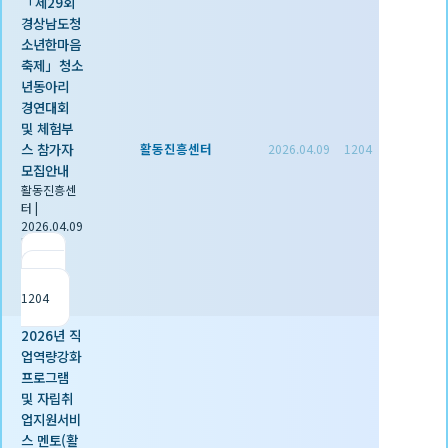
「제29회
경상남도청
소년한마음
축제」청소
년동아리
경연대회
및 체험부
스 참가자
활동진흥센터
2026.04.09
1204
모집안내
활동진흥센
터
|
2026.04.09
|
추천 0
|
조회
1204
2026년 직
업역량강화
프로그램
및 자립취
업지원서비
스 멘토(활