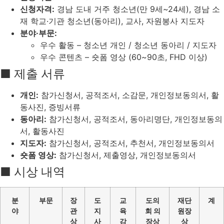
신청자격:
경남 도내 거주 청소년(만 9세~24세), 경남 소
재 학교·기관 청소년(동아리), 교사, 자원봉사 지도자
분야·부문:
우수 활동 – 청소년 개인 / 청소년 동아리 / 지도자
우수 콘텐츠 – 숏폼 영상 (60~90초, FHD 이상)
■ 제출 서류
개인:
참가신청서, 공적조서, 소감문, 개인정보동의서, 활
동사진, 증빙서류
동아리:
참가신청서, 공적조서, 동아리명단, 개인정보동의
서, 활동사진
지도자:
참가신청서, 공적조서, 추천서, 개인정보동의서
숏폼 영상:
참가신청서, 제출영상, 개인정보동의서
■ 시상 내역
분
부문
장
도
교
도의
재단
계
야
관
지
육
회 의
원장
상
사
감
장상
상