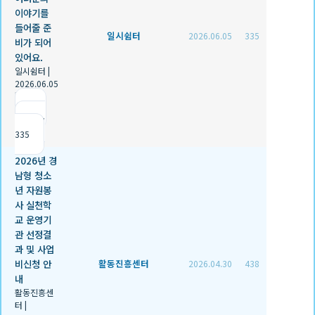
이야기를
들어줄 준
일시쉼터
2026.06.05
335
비가 되어
있어요.
일시쉼터
|
2026.06.05
|
추천 0
|
조회
335
2026년 경
남형 청소
년 자원봉
사 실천학
교 운영기
관 선정결
과 및 사업
비신청 안
활동진흥센터
2026.04.30
438
내
활동진흥센
터
|