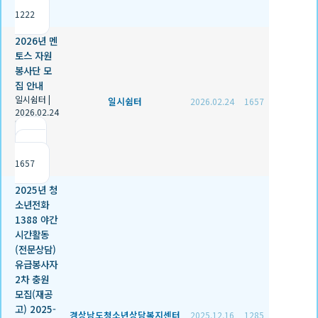
조회
1222
2026년 멘
토스 자원
봉사단 모
집 안내
일시쉼터
|
일시쉼터
2026.02.24
1657
2026.02.24
|
추천 0
|
조회
1657
2025년 청
소년전화
1388 야간
시간활동
(전문상담)
유급봉사자
2차 충원
모집(재공
고) 2025-
경상남도청소년상담복지센터
2025.12.16
1285