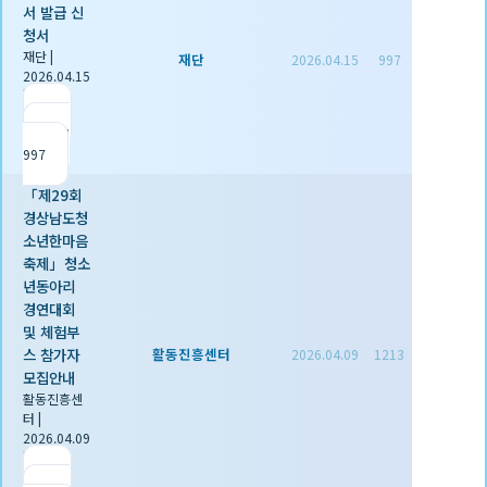
서 발급 신
청서
재단
|
재단
2026.04.15
997
2026.04.15
|
추천 1
|
조회
997
「제29회
경상남도청
소년한마음
축제」청소
년동아리
경연대회
및 체험부
스 참가자
활동진흥센터
2026.04.09
1213
모집안내
활동진흥센
터
|
2026.04.09
|
추천 0
|