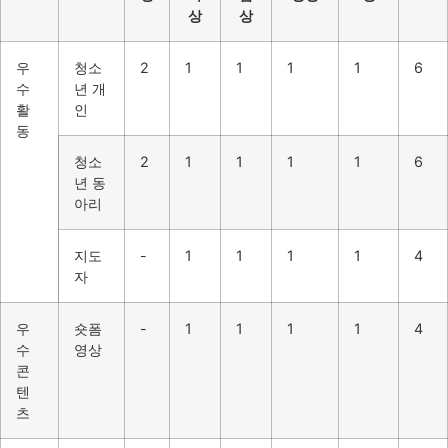
상
상
우
청소
2
1
1
1
1
6
수
년 개
활
인
동
청소
2
1
1
1
1
6
년 동
아리
지도
-
1
1
1
1
4
자
우
숏폼
-
1
1
1
1
4
수
영상
콘
텐
츠