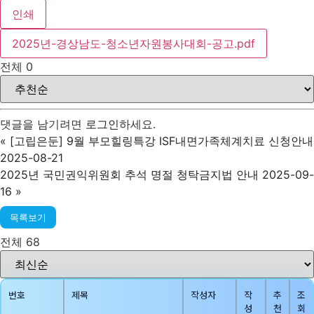
인쇄
2025년-경상남도-청소년자원봉사대회-공고.pdf
전체
0
댓글을 남기려면
로그인
하세요.
«
[고립은둔] 9월 부모힐링특강 ISF내면가족체계치료 신청안내
2025-08-21
2025년 국민권익위원회 추석 명절 청탁금지법 안내 2025-09-
16
»
목록보기
전체 68
번호
제목
작성자
작
추
조
성
천
회