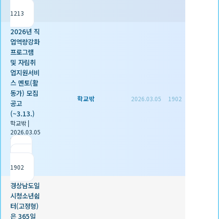
조회
1213
2026년 직
업역량강화
프로그램
및 자립취
업지원서비
스 멘토(활
동가) 모집
학교밖
2026.03.05
1902
공고
(~3.13.)
학교밖
|
2026.03.05
|
추천 0
|
조회
1902
경상남도일
시청소년쉼
터(고정형)
은 365일