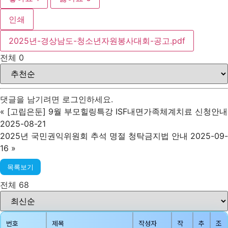
인쇄
2025년-경상남도-청소년자원봉사대회-공고.pdf
전체
0
댓글을 남기려면
로그인
하세요.
«
[고립은둔] 9월 부모힐링특강 ISF내면가족체계치료 신청안내
2025-08-21
2025년 국민권익위원회 추석 명절 청탁금지법 안내 2025-09-
16
»
목록보기
전체 68
번호
제목
작성자
작
추
조