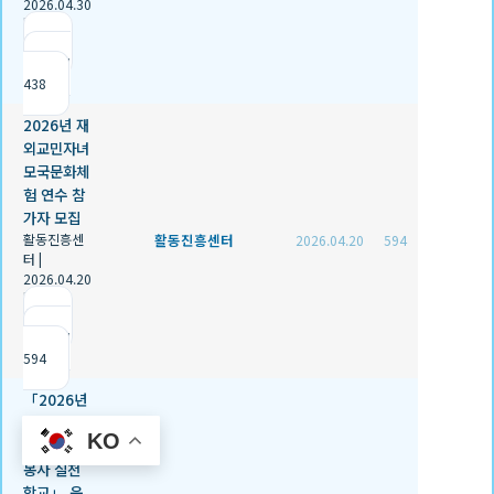
2026.04.30
|
추천 1
|
조회
438
2026년 재
외교민자녀
모국문화체
험 연수 참
가자 모집
활동진흥센
활동진흥센터
2026.04.20
594
터
|
2026.04.20
|
추천 0
|
조회
594
「2026년
경남형 청
KO
소년 자원
봉사 실천
학교」 운