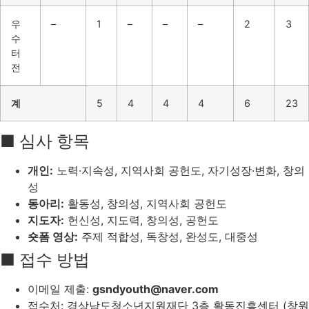
우
–
1
–
–
–
2
3
수
터
전
계
5
4
4
4
6
23
■ 심사 항목
개인:
노력·지속성, 지역사회 공헌도, 자기성장·변화, 창의
성
동아리:
활동성, 창의성, 지역사회 공헌도
지도자:
헌신성, 지도력, 창의성, 공헌도
숏폼 영상:
주제 적합성, 독창성, 완성도, 대중성
■ 접수 방법
이메일 제출:
gsndyouth@naver.com
접수처: 경상남도청소년지원재단 3층 활동진흥센터 (창원