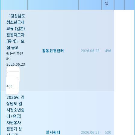
일
「경상남도
청소년국제
교류 (일본)
활동지도자
(통역)」모
집 공고
활동진흥센터
2026.06.23
496
활동진흥센
터
|
2026.06.23
|
추천 0
|
조회
496
2026년 경
상남도 일
시청소년쉼
터 (유급)
자원봉사
활동가 상
일시쉼터
2026.06.19
530
시 모집