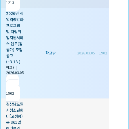
1213
2026년 직
업역량강화
프로그램
및 자립취
업지원서비
스 멘토(활
동가) 모집
학교밖
2026.03.05
1902
공고
(~3.13.)
학교밖
|
2026.03.05
|
추천 0
|
조회
1902
경상남도일
시청소년쉼
터(고정형)
은 365일
여러분의