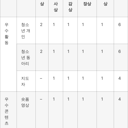
상
사
감
장상
상
상
상
우
청소
2
1
1
1
1
6
수
년 개
활
인
동
청소
2
1
1
1
1
6
년 동
아리
지도
–
1
1
1
1
4
자
우
숏폼
–
1
1
1
1
4
수
영상
콘
텐
츠