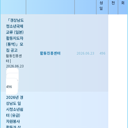
성
천
회
일
「경상남도
청소년국제
교류 (일본)
활동지도자
(통역)」모
집 공고
활동진흥센터
2026.06.23
496
활동진흥센
터
|
2026.06.23
|
추천 0
|
조회
496
2026년 경
상남도 일
시청소년쉼
터 (유급)
자원봉사
활동가 상