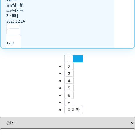
경상남도청
소년상담복
지센터
|
2025.12.16
|
추천 2
|
조회
1286
1
2
3
4
5
6
»
마지막