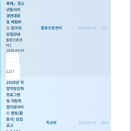
축제」청소
년동아리
경연대회
및 체험부
스 참가자
활동진흥센터
2026.04.09
1217
모집안내
활동진흥센
터
|
2026.04.09
|
추천 0
|
조회
1217
2026년 직
업역량강화
프로그램
및 자립취
업지원서비
스 멘토(활
동가) 모집
학교밖
2026.03.05
1905
공고