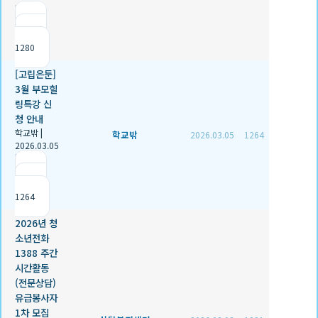
|
추천 0
|
조회
1280
[고립은둔]
3월 부모힐
링특강 신
청 안내
학교밖
|
학교밖
2026.03.05
1264
2026.03.05
|
추천 0
|
조회
1264
2026년 청
소년전화
1388 주간
시간활동
(전문상담)
유급봉사자
1차 모집