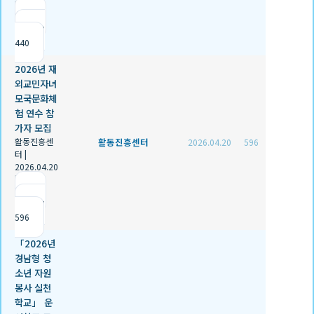
|
추천 1
|
조회
440
2026년 재
외교민자녀
모국문화체
험 연수 참
가자 모집
활동진흥센
활동진흥센터
2026.04.20
596
터
|
2026.04.20
|
추천 0
|
조회
596
「2026년
경남형 청
소년 자원
봉사 실천
학교」 운