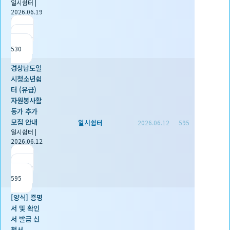
일시쉼터
|
2026.06.19
|
추천 0
|
조회
530
경상남도일
시청소년쉼
터 (유급)
자원봉사활
동가 추가
모집 안내
일시쉼터
2026.06.12
595
일시쉼터
|
2026.06.12
|
추천 0
|
조회
595
[양식] 증명
서 및 확인
서 발급 신
청서