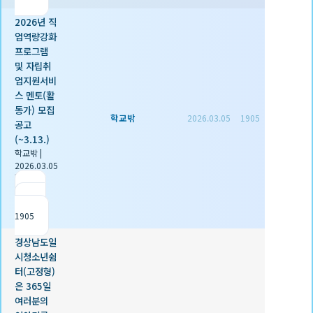
2026년 직
업역량강화
프로그램
및 자립취
업지원서비
스 멘토(활
동가) 모집
학교밖
2026.03.05
1905
공고
(~3.13.)
학교밖
|
2026.03.05
|
추천 0
|
조회
1905
경상남도일
시청소년쉼
터(고정형)
은 365일
여러분의