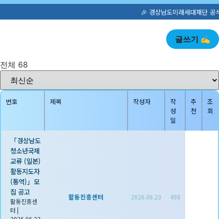
🎉 경상남도미래세대재단 공식 홈페이지가 새롭게 오픈했습니
글쓰기 ✍️
전체 68
번호
제목
작성자
작
추
조
성
천
회
일
「경상남도
청소년국제
교류 (일본)
활동지도자
(통역)」모
집 공고
활동진흥센터
2026.06.23
498
활동진흥센
터
|
2026.06.23