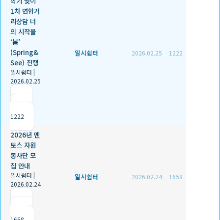
학기 맞이
1차 연합거
리상담 너
의 시작을
‘봄’
(Spring&
일시쉼터
2026.02.25
1222
See) 진행
일시쉼터
|
2026.02.25
|
추천 1
|
조회
1222
2026년 멘
토스 자원
봉사단 모
집 안내
일시쉼터
|
일시쉼터
2026.02.24
1658
2026.02.24
|
추천 0
|
조회
1658