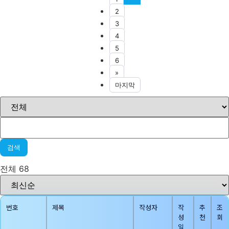
2
3
4
5
6
»
마지막
검색
전체 68
번호
제목
작성자
작
추
조
성
천
회
일