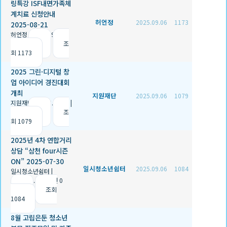
링특강 ISF내면가족체
계치료 신청안내
허언정
2025.09.06
1173
2025-08-21
허언정
|
2025.09.06
|
추천 2
|
조
회 1173
2025 그린·디지털 창
업 아이디어 경진대회
개최
지원재단
2025.09.06
1079
지원재단
|
2025.09.06
|
추천 2
|
조
회 1079
2025년 4차 연합거리
상담 “삼천 four시즌
ON” 2025-07-30
일시청소년쉼터
2025.09.06
1084
일시청소년쉼터
|
2025.09.06
|
추천 0
|
조회
1084
8월 고립은둔 청소년