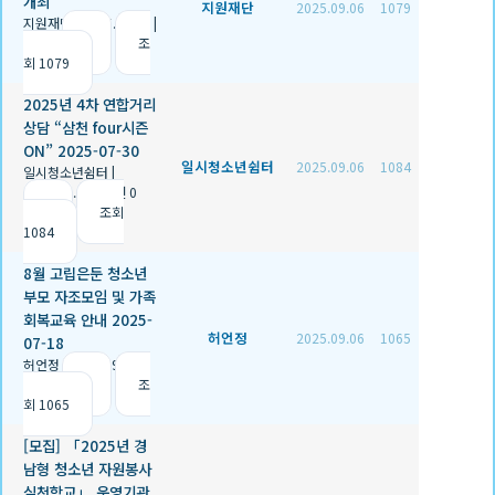
개최
지원재단
2025.09.06
1079
지원재단
|
2025.09.06
|
추천 2
|
조
회 1079
2025년 4차 연합거리
상담 “삼천 four시즌
ON” 2025-07-30
일시청소년쉼터
2025.09.06
1084
일시청소년쉼터
|
2025.09.06
|
추천 0
|
조회
1084
8월 고립은둔 청소년
부모 자조모임 및 가족
회복교육 안내 2025-
허언정
2025.09.06
1065
07-18
허언정
|
2025.09.06
|
추천 1
|
조
회 1065
[모집] 「2025년 경
남형 청소년 자원봉사
실천학교」 운영기관