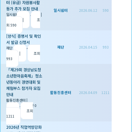
터 (유급) 자원봉사활
동가 추가 모집 안내
일시쉼터
2026.06.12
590
일시쉼터
|
2026.06.12
|
추천 0
|
조
회 590
[양식] 증명서 및 확인
서 발급 신청서
재단
2026.04.15
993
재단
|
2026.04.15
|
추
천 1
|
조회
993
「제29회 경상남도청
소년한마음축제」청소
년동아리 경연대회 및
체험부스 참가자 모집
활동진흥센터
2026.04.09
1211
안내
활동진흥센터
|
2026.04.09
|
추천 0
|
조회
1211
2026년 직업역량강화