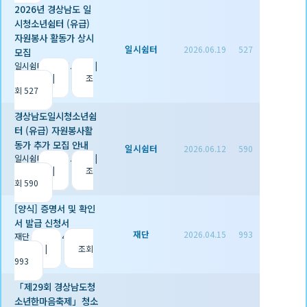
2026년 경상남도 일
시청소년쉼터 (유급)
자원봉사 활동가 상시
일시쉼터
2026.06.19
527
모집
일시쉼터
|
2026.06.19
|
추천 0
|
조
회 527
경상남도일시청소년쉼
터 (유급) 자원봉사활
동가 추가 모집 안내
일시쉼터
2026.06.12
590
일시쉼터
|
2026.06.12
|
추천 0
|
조
회 590
[양식] 증명서 및 확인
서 발급 신청서
재단
2026.04.15
993
재단
|
2026.04.15
|
추
천 1
|
조회
993
「제29회 경상남도청
소년한마음축제」청소