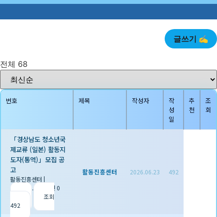

글쓰기 ✍️
전체 68
번호
제목
작성자
작
추
조
성
천
회
일
「경상남도 청소년국
제교류 (일본) 활동지
도자(통역)」모집 공
고
활동진흥센터
2026.06.23
492
활동진흥센터
|
2026.06.23
|
추천 0
|
조회
492