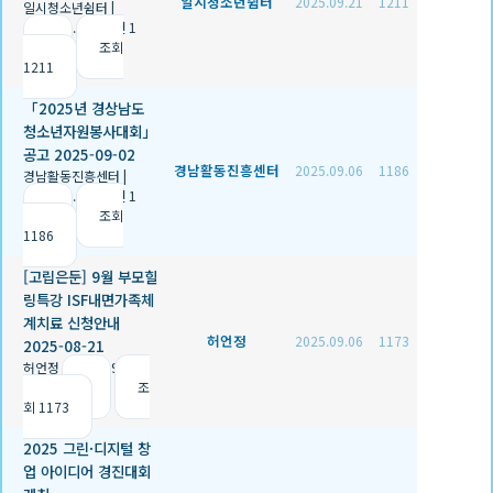
일시청소년쉼터
2025.09.21
1211
일시청소년쉼터
|
2025.09.21
|
추천 1
|
조회
1211
「2025년 경상남도
청소년자원봉사대회」
공고 2025-09-02
경남활동진흥센터
2025.09.06
1186
경남활동진흥센터
|
2025.09.06
|
추천 1
|
조회
1186
[고립은둔] 9월 부모힐
링특강 ISF내면가족체
계치료 신청안내
허언정
2025.09.06
1173
2025-08-21
허언정
|
2025.09.06
|
추천 2
|
조
회 1173
2025 그린·디지털 창
업 아이디어 경진대회