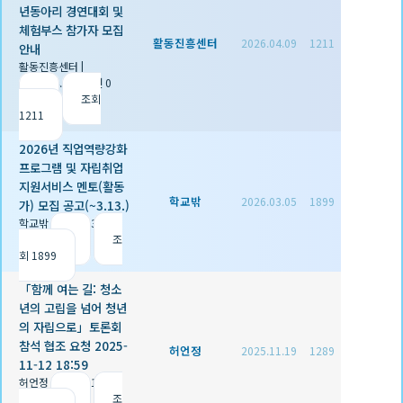
년동아리 경연대회 및
체험부스 참가자 모집
활동진흥센터
2026.04.09
1211
안내
활동진흥센터
|
2026.04.09
|
추천 0
|
조회
1211
2026년 직업역량강화
프로그램 및 자립취업
지원서비스 멘토(활동
학교밖
2026.03.05
1899
가) 모집 공고(~3.13.)
학교밖
|
2026.03.05
|
추천 0
|
조
회 1899
「함께 여는 길: 청소
년의 고립을 넘어 청년
의 자립으로」토론회
참석 협조 요청 2025-
허언정
2025.11.19
1289
11-12 18:59
허언정
|
2025.11.19
|
추천 1
|
조