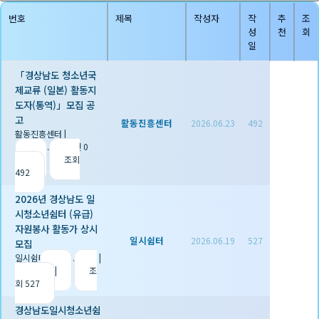
번호
제목
작성자
작
추
조
성
천
회
일
「경상남도 청소년국
제교류 (일본) 활동지
도자(통역)」모집 공
고
활동진흥센터
2026.06.23
492
활동진흥센터
|
2026.06.23
|
추천 0
|
조회
492
2026년 경상남도 일
시청소년쉼터 (유급)
자원봉사 활동가 상시
일시쉼터
2026.06.19
527
모집
일시쉼터
|
2026.06.19
|
추천 0
|
조
회 527
경상남도일시청소년쉼