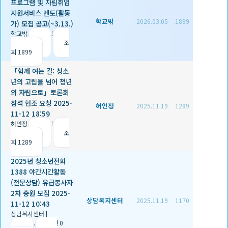
프로그램 및 자립취업
지원서비스 멘토(활동
학교밖
2026.03.05
1899
가) 모집 공고(~3.13.)
학교밖
|
2026.03.05
|
추천 0
|
조
회 1899
「함께 여는 길: 청소
년의 고립을 넘어 청년
의 자립으로」토론회
참석 협조 요청 2025-
허언정
2025.11.19
1289
11-12 18:59
허언정
|
2025.11.19
|
추천 1
|
조
회 1289
2025년 청소년전화
1388 야간시간활동
(전문상담) 유급봉사자
2차 충원 모집 2025-
상담복지센터
2025.11.19
1170
11-12 10:43
상담복지센터
|
2025.11.19
|
추천 0