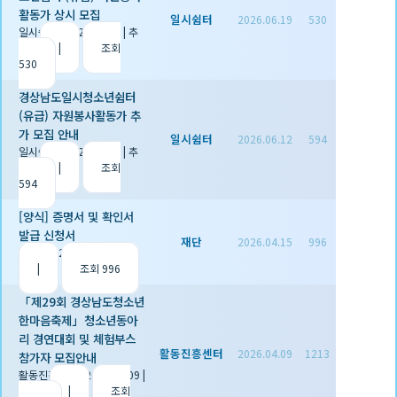
활동가 상시 모집
일시쉼터
2026.06.19
530
일시쉼터
|
2026.06.19
|
추
천 0
|
조회
530
경상남도일시청소년쉼터
(유급) 자원봉사활동가 추
가 모집 안내
일시쉼터
2026.06.12
594
일시쉼터
|
2026.06.12
|
추
천 0
|
조회
594
[양식] 증명서 및 확인서
발급 신청서
재단
2026.04.15
996
재단
|
2026.04.15
|
추천 1
|
조회 996
「제29회 경상남도청소년
한마음축제」청소년동아
리 경연대회 및 체험부스
활동진흥센터
2026.04.09
1213
참가자 모집안내
활동진흥센터
|
2026.04.09
|
추천 0
|
조회