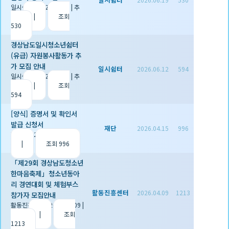
일시쉼터
|
2026.06.19
|
추
천 0
|
조회
530
경상남도일시청소년쉼터
(유급) 자원봉사활동가 추
가 모집 안내
일시쉼터
2026.06.12
594
일시쉼터
|
2026.06.12
|
추
천 0
|
조회
594
[양식] 증명서 및 확인서
발급 신청서
재단
2026.04.15
996
재단
|
2026.04.15
|
추천 1
|
조회 996
「제29회 경상남도청소년
한마음축제」청소년동아
리 경연대회 및 체험부스
활동진흥센터
2026.04.09
1213
참가자 모집안내
활동진흥센터
|
2026.04.09
|
추천 0
|
조회
1213