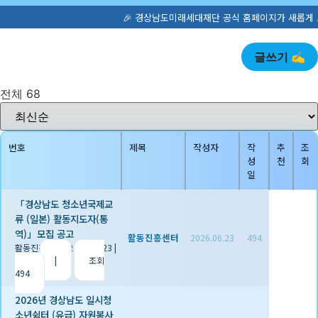
🎉 경상남도미래세대재단 공식 홈페이지가 새롭게 오픈했습니다! 청소년
글쓰기 ✍️
전체 68
번호
제목
작성자
작
추
조
성
천
회
일
「경상남도 청소년국제교
류 (일본) 활동지도자(통
역)」모집 공고
활동진흥센터
2026.06.23
494
활동진흥센터
|
2026.06.23
|
추천 0
|
조회
494
2026년 경상남도 일시청
소년쉼터 (유급) 자원봉사