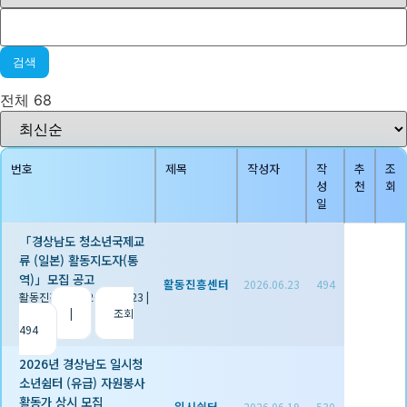
검색
전체 68
번호
제목
작성자
작
추
조
성
천
회
일
「경상남도 청소년국제교
류 (일본) 활동지도자(통
역)」모집 공고
활동진흥센터
2026.06.23
494
활동진흥센터
|
2026.06.23
|
추천 0
|
조회
494
2026년 경상남도 일시청
소년쉼터 (유급) 자원봉사
활동가 상시 모집
일시쉼터
2026.06.19
530