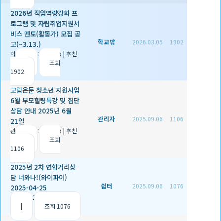
2026년 직업역량강화 프
로그램 및 자립취업지원서
비스 멘토(활동가) 모집 공
학교밖
2026.03.05
1902
고(~3.13.)
학교밖
|
2026.03.05
|
추천
0
|
조회
1902
고립은둔 청소년 지원사업
6월 부모힐링특강 및 집단
상담 안내 2025년 6월
관리자
2025.09.06
1106
21일
관리자
|
2025.09.06
|
추천
2
|
조회
1106
2025년 2차 연합거리상
담 너와나!(와이파이)
쉼터
2025.09.06
1076
2025-04-25
쉼터
|
2025.09.06
|
추천 1
|
조회 1076