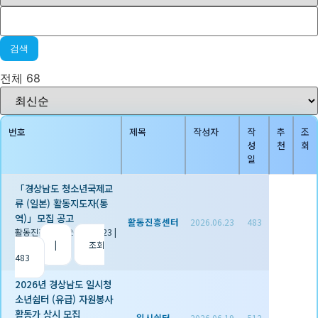
검색
전체 68
번호
제목
작성자
작
추
조
성
천
회
일
「경상남도 청소년국제교
류 (일본) 활동지도자(통
역)」모집 공고
활동진흥센터
2026.06.23
483
활동진흥센터
|
2026.06.23
|
추천 0
|
조회
483
2026년 경상남도 일시청
소년쉼터 (유급) 자원봉사
활동가 상시 모집
일시쉼터
2026.06.19
512