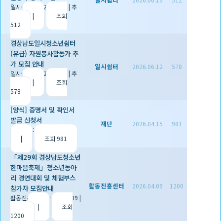
일시쉼터
|
2026.06.19
|
추
천 0
|
조회
512
경상남도일시청소년쉼터
(유급) 자원봉사활동가 추
가 모집 안내
일시쉼터
2026.06.12
578
일시쉼터
|
2026.06.12
|
추
천 0
|
조회
578
[양식] 증명서 및 확인서
발급 신청서
재단
2026.04.15
981
재단
|
2026.04.15
|
추천 1
|
조회 981
「제29회 경상남도청소년
한마음축제」청소년동아
리 경연대회 및 체험부스
활동진흥센터
2026.04.09
1200
참가자 모집안내
활동진흥센터
|
2026.04.09
|
추천 0
|
조회
1200