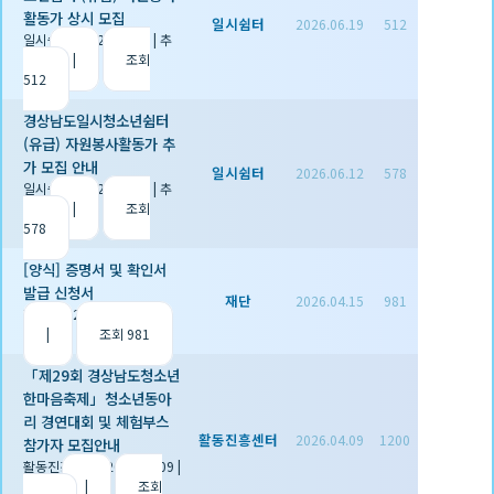
활동가 상시 모집
일시쉼터
2026.06.19
512
일시쉼터
|
2026.06.19
|
추
천 0
|
조회
512
경상남도일시청소년쉼터
(유급) 자원봉사활동가 추
가 모집 안내
일시쉼터
2026.06.12
578
일시쉼터
|
2026.06.12
|
추
천 0
|
조회
578
[양식] 증명서 및 확인서
발급 신청서
재단
2026.04.15
981
재단
|
2026.04.15
|
추천 1
|
조회 981
「제29회 경상남도청소년
한마음축제」청소년동아
리 경연대회 및 체험부스
활동진흥센터
2026.04.09
1200
참가자 모집안내
활동진흥센터
|
2026.04.09
|
추천 0
|
조회