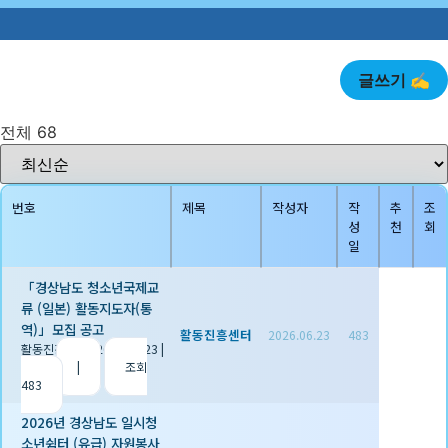
글쓰기 ✍️
전체 68
번호
제목
작성자
작
추
조
성
천
회
일
「경상남도 청소년국제교
류 (일본) 활동지도자(통
역)」모집 공고
활동진흥센터
2026.06.23
483
활동진흥센터
|
2026.06.23
|
추천 0
|
조회
483
2026년 경상남도 일시청
소년쉼터 (유급) 자원봉사