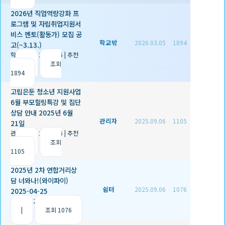
2026년 직업역량강화 프
로그램 및 자립취업지원서
비스 멘토(활동가) 모집 공
학교밖
2026.03.05
1894
고(~3.13.)
학교밖
|
2026.03.05
|
추천
0
|
조회
1894
고립은둔 청소년 지원사업
6월 부모힐링특강 및 집단
상담 안내 2025년 6월
관리자
2025.09.06
1105
21일
관리자
|
2025.09.06
|
추천
2
|
조회
1105
2025년 2차 연합거리상
담 너와나!(와이파이)
쉼터
2025.09.06
1076
2025-04-25
쉼터
|
2025.09.06
|
추천 1
|
조회 1076