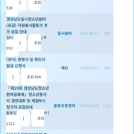
천 0
|
조회
528
경상남도일시청소년쉼터
(유급) 자원봉사활동가 추
가 모집 안내
일시쉼터
2026.06.12
593
일시쉼터
|
2026.06.12
|
추
천 0
|
조회
593
[양식] 증명서 및 확인서
발급 신청서
재단
2026.04.15
994
재단
|
2026.04.15
|
추천 1
|
조회 994
「제29회 경상남도청소년
한마음축제」청소년동아
리 경연대회 및 체험부스
활동진흥센터
2026.04.09
1212
참가자 모집안내
활동진흥센터
|
2026.04.09
|
추천 0
|
조회
1212