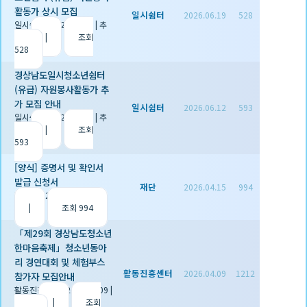
활동가 상시 모집
일시쉼터
2026.06.19
528
일시쉼터
|
2026.06.19
|
추
천 0
|
조회
528
경상남도일시청소년쉼터
(유급) 자원봉사활동가 추
가 모집 안내
일시쉼터
2026.06.12
593
일시쉼터
|
2026.06.12
|
추
천 0
|
조회
593
[양식] 증명서 및 확인서
발급 신청서
재단
2026.04.15
994
재단
|
2026.04.15
|
추천 1
|
조회 994
「제29회 경상남도청소년
한마음축제」청소년동아
리 경연대회 및 체험부스
활동진흥센터
2026.04.09
1212
참가자 모집안내
활동진흥센터
|
2026.04.09
|
추천 0
|
조회