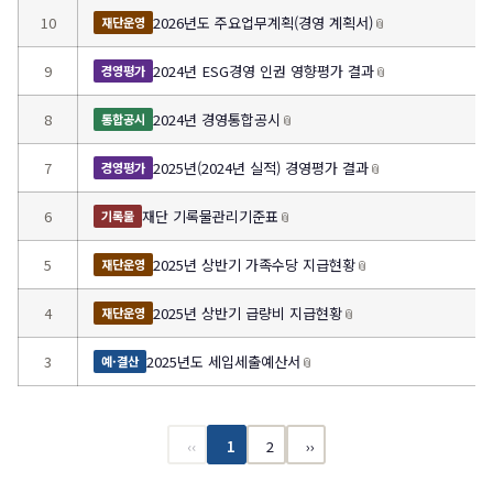
10
2026년도 주요업무계획(경영 계획서)
📎
재단운영
9
2024년 ESG경영 인권 영향평가 결과
📎
경영평가
8
2024년 경영통합공시
📎
통합공시
7
2025년(2024년 실적) 경영평가 결과
📎
경영평가
6
재단 기록물관리기준표
📎
기록물
5
2025년 상반기 가족수당 지급현황
📎
재단운영
4
2025년 상반기 급량비 지급현황
📎
재단운영
3
2025년도 세입세출예산서
📎
예·결산
‹‹
1
2
››