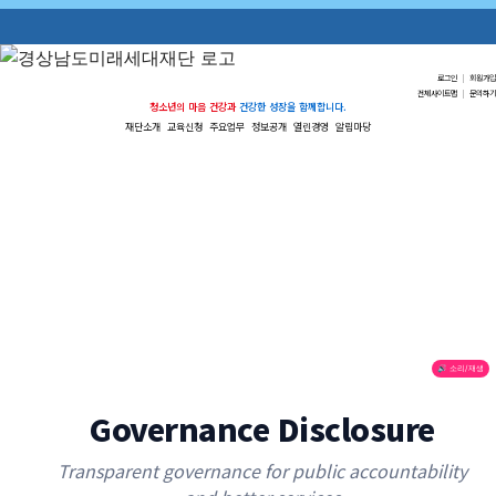
로그인
|
회원가입
전체사이트맵
|
문의하기
청소년의 마음 건강과
건강한 성장을 함께합니다.
재단소개
교육신청
주요업무
정보공개
열린경영
알림마당
🔊 소리/재생
Governance Disclosure
Transparent governance for public accountability