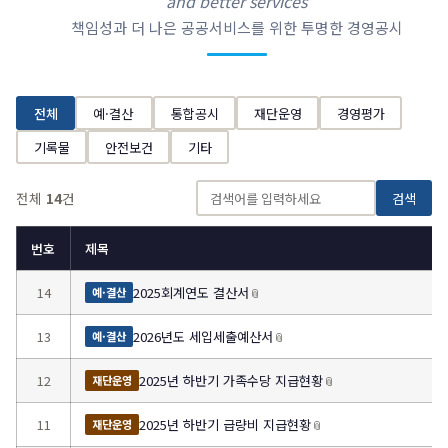
and better services
책임성과 더 나은 공공서비스를 위한 투명한 경영공시
전체
예·결산
통합공시
재단운영
경영평가
기록물
안전보건
기타
전체
14
건
검색
번호
제목
14
2025회계연도 결산서
📎
예·결산
13
2026년도 세입세출예산서
📎
예·결산
12
2025년 하반기 가족수당 지급현황
📎
재단운영
11
2025년 하반기 급량비 지급현황
📎
재단운영