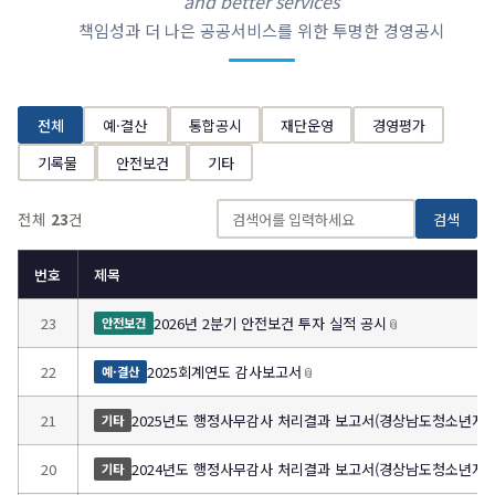
and better services
책임성과 더 나은 공공서비스를 위한 투명한 경영공시
전체
예·결산
통합공시
재단운영
경영평가
기록물
안전보건
기타
전체
23
건
검색
번호
제목
23
2026년 2분기 안전보건 투자 실적 공시
📎
안전보건
22
2025회계연도 감사보고서
📎
예·결산
21
2025년도 행정사무감사 처리결과 보고서(경상남도청소년지
기타
20
2024년도 행정사무감사 처리결과 보고서(경상남도청소년지
기타