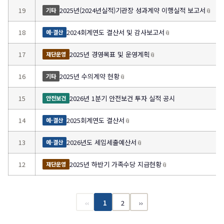
19
2025년(2024년실적)기관장 성과계약 이행실적 보고서
📎
기타
18
2024회계연도 결산서 및 감사보고서
📎
예·결산
17
2025년 경영목표 및 운영계획
📎
재단운영
16
2025년 수의계약 현황
📎
기타
15
2026년 1분기 안전보건 투자 실적 공시
안전보건
14
2025회계연도 결산서
📎
예·결산
13
2026년도 세입세출예산서
📎
예·결산
12
2025년 하반기 가족수당 지급현황
📎
재단운영
‹‹
1
2
››