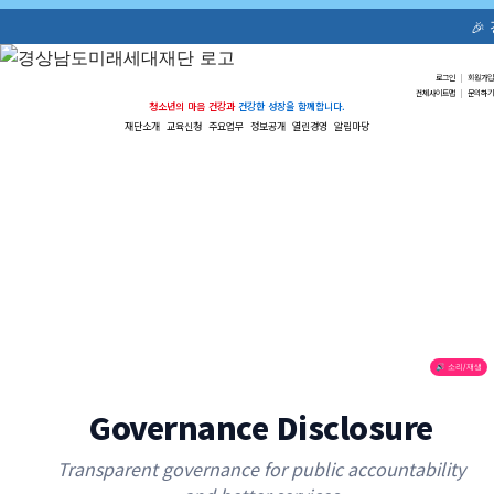
🎉 
로그인
|
회원가입
전체사이트맵
|
문의하기
청소년의 마음 건강과
건강한 성장을 함께합니다.
재단소개
교육신청
주요업무
정보공개
열린경영
알림마당
🔊 소리/재생
Governance Disclosure
Transparent governance for public accountability