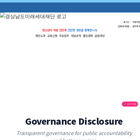
로그인
|
회원가입
전체사이트맵
|
문의하기
청소년의 마음 건강과
건강한 성장을 함께합니다.
재단소개
교육신청
주요업무
정보공개
열린경영
알림마당
🔊 소리/재생
Governance Disclosure
Transparent governance for public accountability