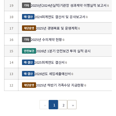
19
2025년(2024년실적)기관장 성과계약 이행실적 보고서
📎
기타
18
2024회계연도 결산서 및 감사보고서
📎
예·결산
17
2025년 경영목표 및 운영계획
📎
재단운영
16
2025년 수의계약 현황
📎
기타
15
2026년 1분기 안전보건 투자 실적 공시
안전보건
14
2025회계연도 결산서
📎
예·결산
13
2026년도 세입세출예산서
📎
예·결산
12
2025년 하반기 가족수당 지급현황
📎
재단운영
‹‹
1
2
››