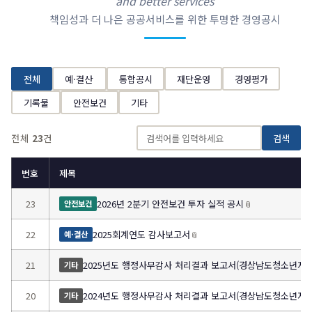
and better services
책임성과 더 나은 공공서비스를 위한 투명한 경영공시
전체
예·결산
통합공시
재단운영
경영평가
기록물
안전보건
기타
전체
23
건
검색
번호
제목
23
2026년 2분기 안전보건 투자 실적 공시
📎
안전보건
22
2025회계연도 감사보고서
📎
예·결산
21
2025년도 행정사무감사 처리결과 보고서(경상남도청소년지
기타
20
2024년도 행정사무감사 처리결과 보고서(경상남도청소년지
기타