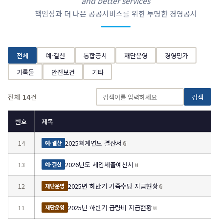
and better services
책임성과 더 나은 공공서비스를 위한 투명한 경영공시
전체
예·결산
통합공시
재단운영
경영평가
기록물
안전보건
기타
전체
14
건
검색
번호
제목
14
2025회계연도 결산서
📎
예·결산
13
2026년도 세입세출예산서
📎
예·결산
12
2025년 하반기 가족수당 지급현황
📎
재단운영
11
2025년 하반기 급량비 지급현황
📎
재단운영