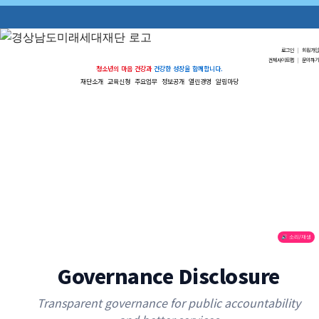
로그인
|
회원가입
전체사이트맵
|
문의하기
청소년의 마음 건강과
건강한 성장을 함께합니다.
재단소개
교육신청
주요업무
정보공개
열린경영
알림마당
🔊 소리/재생
Governance Disclosure
Transparent governance for public accountability