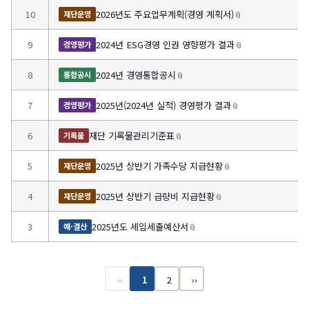
10
2026년도 주요업무계획(경영 계획서)
📎
재단운영
9
2024년 ESG경영 인권 영향평가 결과
📎
경영평가
8
2024년 경영통합공시
📎
통합공시
7
2025년(2024년 실적) 경영평가 결과
📎
경영평가
6
재단 기록물관리기준표
📎
기록물
5
2025년 상반기 가족수당 지급현황
📎
재단운영
4
2025년 상반기 급량비 지급현황
📎
재단운영
3
2025년도 세입세출예산서
📎
예·결산
‹‹
1
2
››