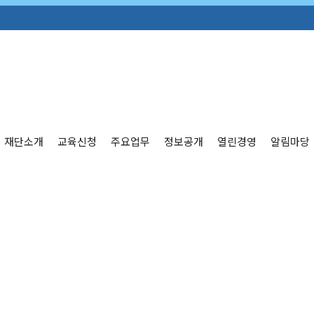
재단소개
교육신청
주요업무
정보공개
열린경영
알림마당