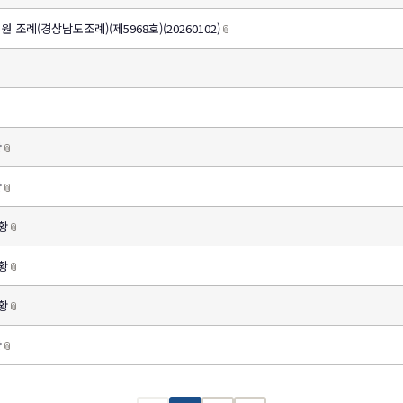
조례(경상남도조례)(제5968호)(20260102)
📎
황
📎
황
📎
황
📎
황
📎
황
📎
황
📎