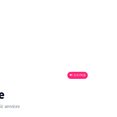
🔊 소리/재생
e
c services