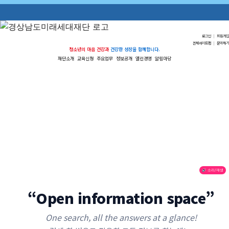
로그인
|
회원가입
전체사이트맵
|
문의하기
청소년의 마음 건강과
건강한 성장을 함께합니다.
재단소개
교육신청
주요업무
정보공개
열린경영
알림마당
🔊 소리/재생
“Open information space”
One search, all the answers at a glance!