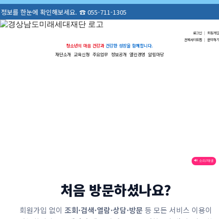
한눈에 확인해보세요. ☎ 055-711-1305
로그인
|
회원가입
전체사이트맵
|
문의하기
청소년의 마음 건강과
건강한 성장을 함께합니다.
재단소개
교육신청
주요업무
정보공개
열린경영
알림마당
🔊 소리/재생
처음 방문하셨나요?
회원가입 없이
조회·검색·열람·상담·방문
등 모든 서비스 이용이