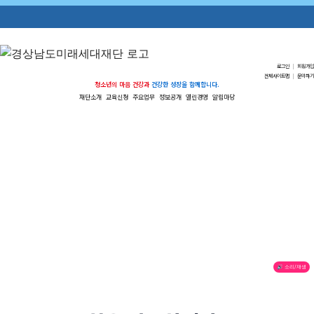
로그인
|
회원가입
전체사이트맵
|
문의하기
청소년의 마음 건강과
건강한 성장을 함께합니다.
재단소개
교육신청
주요업무
정보공개
열린경영
알림마당
🔊 소리/재생