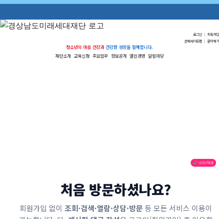
로그인
|
회원가입
전체사이트맵
|
문의하기
청소년의 마음 건강과
건강한 성장을 함께합니다.
재단소개
교육신청
주요업무
정보공개
열린경영
알림마당
🔊 소리/재생
처음 방문하셨나요?
회원가입 없이
조회·검색·열람·상담·방문
등 모든 서비스 이용이