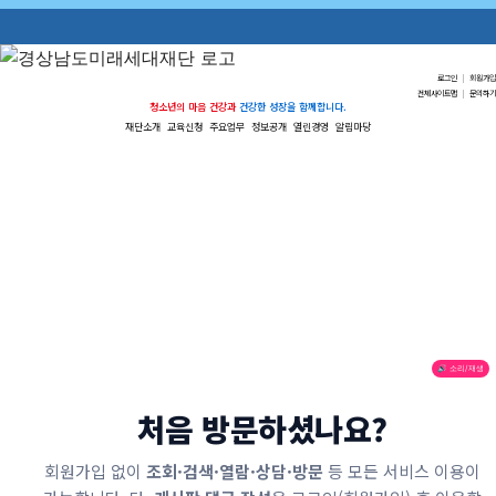
로그인
|
회원가입
전체사이트맵
|
문의하기
청소년의 마음 건강과
건강한 성장을 함께합니다.
재단소개
교육신청
주요업무
정보공개
열린경영
알림마당
🔊 소리/재생
처음 방문하셨나요?
회원가입 없이
조회·검색·열람·상담·방문
등 모든 서비스 이용이