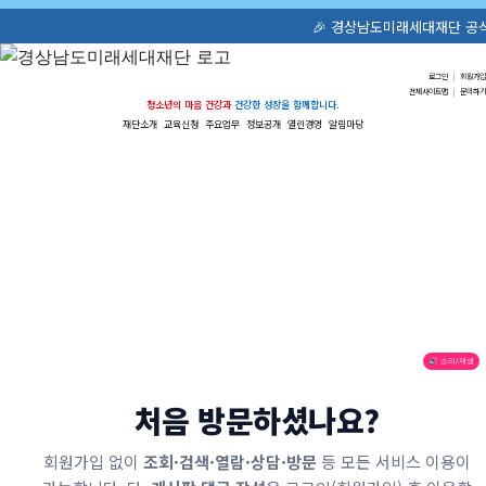
🎉 경상남도미래세대재단 공식 홈
로그인
|
회원가입
전체사이트맵
|
문의하기
청소년의 마음 건강과
건강한 성장을 함께합니다.
재단소개
교육신청
주요업무
정보공개
열린경영
알림마당
🔊 소리/재생
처음 방문하셨나요?
회원가입 없이
조회·검색·열람·상담·방문
등 모든 서비스 이용이